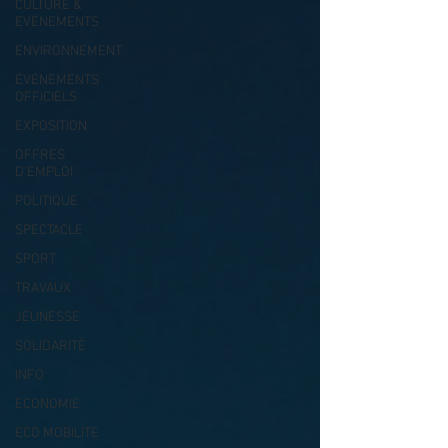
CULTURE &
EVENEMENTS
ENVIRONNEMENT
ÉVÉNEMENTS
OFFICIELS
EXPOSITION
OFFRES
D'EMPLOI
POLITIQUE
SPECTACLE
SPORT
TRAVAUX
JEUNESSE
SOLIDARITÉ
INFO
ECONOMIE
ECO MOBILITE