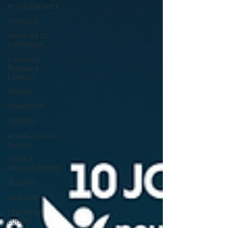
PETITE ENFANCE
TOURISME
ARCHIVES ET
PATRIMOINE
Instruction
Publique &
Familles
PRESSE
TRANSPORT
SENIORS
Activité culture &
musique
FETES &
MANIFESTATIONS
SECURITE
HANDICAP
CENTRE DE
LOISIRS