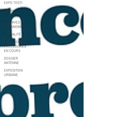
EXPO TOSTI
Écoles &
Crèches
ARCHIVES
URBANISME
ACTUALITÉ
URBANISME -
PROCEDURES
EN COURS
DOSSIER
ANTENNE
EXPOSITION
URBAINE