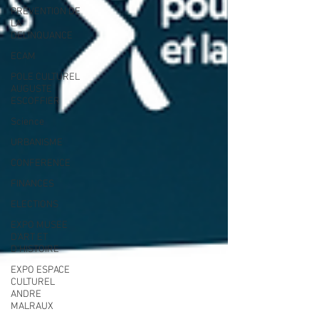
PREVENTION DE
LA
DELINQUANCE
ECAM
POLE CULTUREL
AUGUSTE
ESCOFFIER
Science
URBANISME
CONFERENCE
FINANCES
ELECTIONS
EXPO MUSEE
D'ART ET
D'HISTOIRE
EXPO ESPACE
CULTUREL
ANDRE
MALRAUX