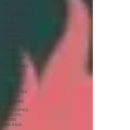
PREVENTION DE
LA
DELINQUANCE
ECAM
POLE CULTUREL
AUGUSTE
ESCOFFIER
Science
URBANISME
CONFERENCE
FINANCES
ELECTIONS
EXPO MUSEE
D'ART ET
D'HISTOIRE
EXPO ESPACE
CULTUREL
ANDRE
MALRAUX