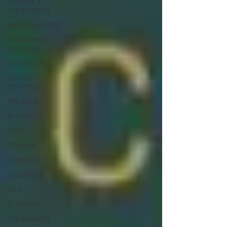
CULTURE &
EVENEMENTS
ENVIRONNEMENT
ÉVÉNEMENTS
OFFICIELS
EXPOSITION
OFFRES
D'EMPLOI
POLITIQUE
SPECTACLE
SPORT
TRAVAUX
JEUNESSE
SOLIDARITÉ
INFO
ECONOMIE
ECO MOBILITE