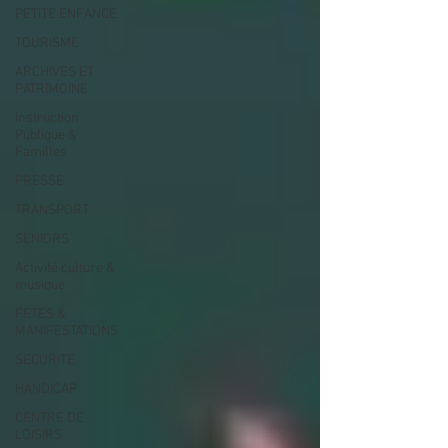
PETITE ENFANCE
TOURISME
ARCHIVES ET
PATRIMOINE
Instruction
Publique &
Familles
PRESSE
TRANSPORT
SENIORS
Activité culture &
musique
FETES &
MANIFESTATIONS
SECURITE
HANDICAP
CENTRE DE
LOISIRS