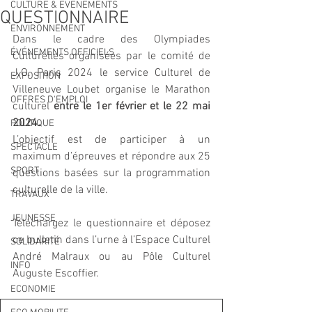
CULTURE & EVENEMENTS
QUESTIONNAIRE
ENVIRONNEMENT
Dans le cadre des Olympiades 
ÉVÉNEMENTS OFFICIELS
Culturelles organisées par le comité de 
J.O. Paris 2024 le service Culturel de 
EXPOSITION
Villeneuve Loubet organise le Marathon 
OFFRES D'EMPLOI
culturel 
entre le 1er février et le 22 mai 
2024.
POLITIQUE
L’objectif est de participer à un 
SPECTACLE
maximum d’épreuves et répondre aux 25 
SPORT
questions basées sur la programmation 
culturelle de la ville.
TRAVAUX
JEUNESSE
Téléchargez le questionnaire et déposez 
ce bulletin dans l’urne à l’Espace Culturel 
SOLIDARITÉ
André Malraux ou au Pôle Culturel 
INFO
Auguste Escoffier.
ECONOMIE