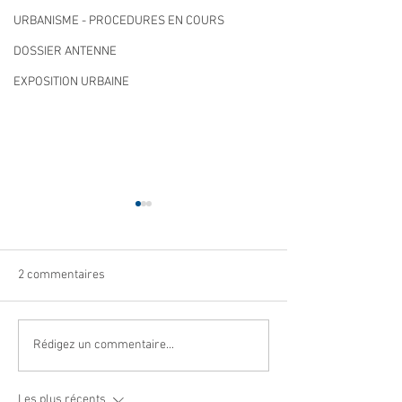
URBANISME - PROCEDURES EN COURS
DOSSIER ANTENNE
EXPOSITION URBAINE
2 commentaires
Navettes estivales Envibus
LAEP : fermeture
Rédigez un commentaire...
gratuites
période estivale !
Les plus récents