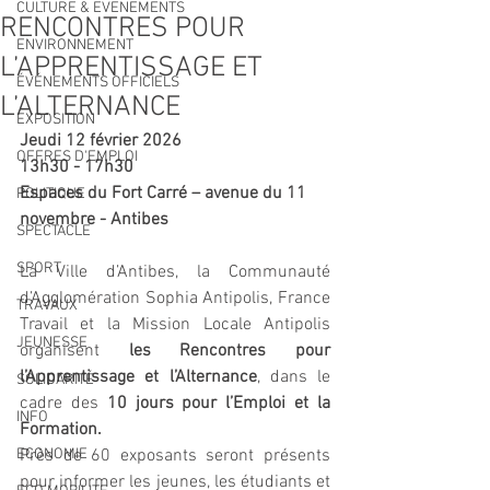
CULTURE & EVENEMENTS
RENCONTRES POUR
ENVIRONNEMENT
L’APPRENTISSAGE ET
ÉVÉNEMENTS OFFICIELS
L’ALTERNANCE
EXPOSITION
Jeudi 12 février 2026 
OFFRES D'EMPLOI
13h30 - 17h30
Espaces du Fort Carré – avenue du 11 
POLITIQUE
novembre - Antibes
SPECTACLE
SPORT
La Ville d’Antibes, la Communauté 
d’Agglomération Sophia Antipolis, France 
TRAVAUX
Travail et la Mission Locale Antipolis 
JEUNESSE
organisent 
les Rencontres pour 
l’Apprentissage et l’Alternance
, dans le 
SOLIDARITÉ
cadre des 
10 jours pour l’Emploi et la 
INFO
Formation.
ECONOMIE
Près de 60 exposants seront présents 
pour informer les jeunes, les étudiants et 