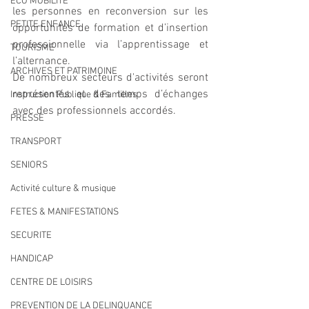
ECO MOBILITE
les personnes en reconversion sur les 
PETITE ENFANCE
opportunités de formation et d’insertion 
professionnelle via l’apprentissage et 
TOURISME
l’alternance.
ARCHIVES ET PATRIMOINE
De nombreux secteurs d'activités seront 
représentés et des temps d’échanges 
Instruction Publique & Familles
avec des professionnels accordés. 
PRESSE
TRANSPORT
SENIORS
Activité culture & musique
FETES & MANIFESTATIONS
SECURITE
HANDICAP
CENTRE DE LOISIRS
PREVENTION DE LA DELINQUANCE