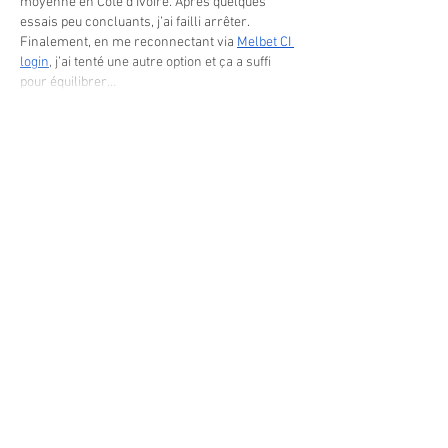
moyenne en Côte d’Ivoire. Après quelques 
essais peu concluants, j’ai failli arrêter. 
Finalement, en me reconnectant via 
Melbet CI 
login
, j’ai tenté une autre option et ça a suffi 
pour équilibrer…
Afficher plus
Modifié
J'aime
MAIRIE PRINCIPALE
Place de la République
06270 Villeneuve Loubet
Email :
cab@villeneuveloubet.fr
Tél
:
04 92 02 60 00
ACCUEIL
Lundi 8h-12h | 13h30-17h
Mardi 8h-17h
Mercredi 8h-12h | 14h -17h