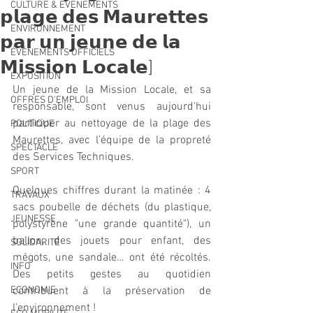
CULTURE & EVENEMENTS
𝗽𝗹𝗮𝗴𝗲 𝗱𝗲𝘀 𝗠𝗮𝘂𝗿𝗲𝘁𝘁𝗲𝘀
ENVIRONNEMENT
𝗽𝗮𝗿 𝘂𝗻 𝗷𝗲𝘂𝗻𝗲 𝗱𝗲 𝗹𝗮
ÉVÉNEMENTS OFFICIELS
𝗠𝗶𝘀𝘀𝗶𝗼𝗻 𝗟𝗼𝗰𝗮𝗹𝗲]
EXPOSITION
Un jeune de la Mission Locale, et sa 
OFFRES D'EMPLOI
responsable, sont venus aujourd'hui 
participer au nettoyage de la plage des 
POLITIQUE
Maurettes, avec l’équipe de la propreté 
SPECTACLE
des Services Techniques. 
SPORT
Quelques chiffres durant la matinée : 4 
TRAVAUX
sacs poubelle de déchets (du plastique, 
JEUNESSE
polystyrène "une grande quantité"), un 
ballon, des jouets pour enfant, des 
SOLIDARITÉ
mégots, une sandale… ont été récoltés. 
INFO
Des petits gestes au quotidien 
ECONOMIE
contribuent à la préservation de 
l'environnement !