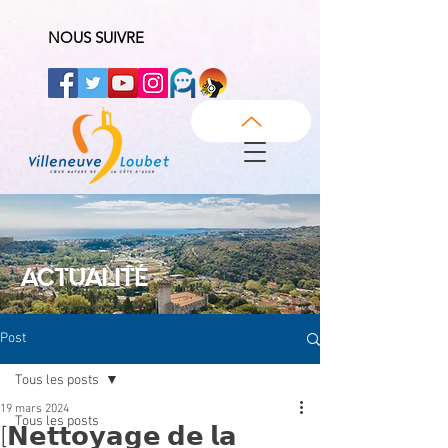
NOUS SUIVRE
ACTUALITÉ
Post
Tous les posts
19 mars 2024
Tous les posts
[𝗡𝗲𝘁𝘁𝗼𝘆𝗮𝗴𝗲 𝗱𝗲 𝗹𝗮