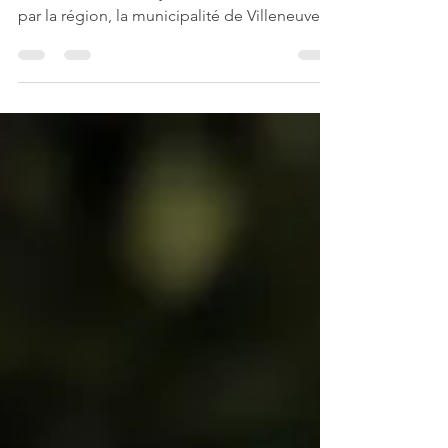
Dans le cadre de l’organisation de
l'événement "Nettoyons le sud", coordonné
par la région, la municipalité de Villeneuve
Loubet vous présente une matinée
conviviale et citoyenne ! Nous vous
attendons nombreux samedi 30 mai ! Il est
indispensable de vous munir : d'une
casquette, d'une gourde, de bonnes
chaussures… et d'une bonne dose de
bonne humeur. Inscription obligatoire sur la
plateforme de la région :
https://nettoyons.maregionsud.fr/ La
collecte des déchets prévue