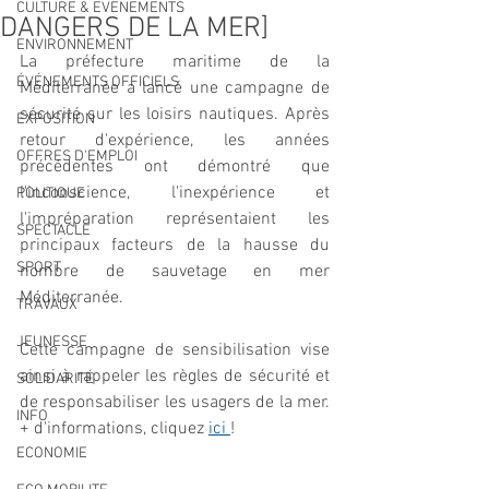
CULTURE & EVENEMENTS
DANGERS DE LA MER]
ENVIRONNEMENT
La préfecture maritime de la 
ÉVÉNEMENTS OFFICIELS
Méditerranée a lancé une campagne de 
sécurité sur les loisirs nautiques. Après 
EXPOSITION
retour d'expérience, les années 
OFFRES D'EMPLOI
précédentes ont démontré que 
l'inconscience, l'inexpérience et 
POLITIQUE
l'impréparation représentaient les 
SPECTACLE
principaux facteurs de la hausse du 
SPORT
nombre de sauvetage en mer 
Méditerranée.
TRAVAUX
JEUNESSE
Cette campagne de sensibilisation vise 
ainsi à rappeler les règles de sécurité et 
SOLIDARITÉ
de responsabiliser les usagers de la mer. 
INFO
+ d'informations, cliquez 
ici 
!
ECONOMIE