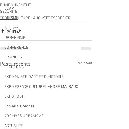
ENVIRONNEMENT
ECAM
SECURITE
TOURISME
POLE CULTUREL AUGUSTE ESCOFFIER
Science
URBANISME
CONFERENCE
FINANCES
Voir tout
Posts récents
ELECTIONS
EXPO MUSEE D'ART ET D'HISTOIRE
EXPO ESPACE CULTUREL ANDRE MALRAUX
EXPO TOSTI
Écoles & Crèches
ARCHIVES URBANISME
ACTUALITÉ