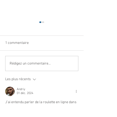
1 commentaire
Cet été, la musique s’invite
Navettes estival
Rédigez un commentaire...
gratuites
à Villeneuve Loubet ! ☀️🎤
Les plus récents
Andriy
01 déc. 2024
J’ai entendu parler de la roulette en ligne dans 
une discussion, et ça m’a donné envie de 
tester. En cherchant des infos, je suis tombé 