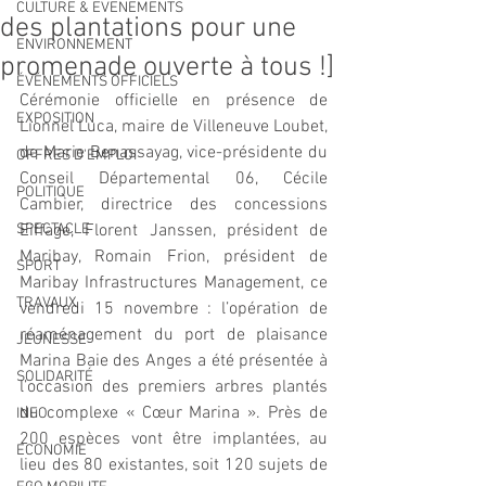
CULTURE & EVENEMENTS
des plantations pour une
ENVIRONNEMENT
promenade ouverte à tous !]
ÉVÉNEMENTS OFFICIELS
Cérémonie officielle en présence de 
EXPOSITION
Lionnel Luca, maire de Villeneuve Loubet, 
de Marie Benassayag, vice-présidente du 
OFFRES D'EMPLOI
Conseil Départemental 06, Cécile 
POLITIQUE
Cambier, directrice des concessions 
SPECTACLE
Eiffage, Florent Janssen, président de 
Maribay, Romain Frion, président de 
SPORT
Maribay Infrastructures Management, ce 
TRAVAUX
vendredi 15 novembre : l’opération de 
réaménagement du port de plaisance 
JEUNESSE
Marina Baie des Anges a été présentée à 
SOLIDARITÉ
l’occasion des premiers arbres plantés 
du complexe « Cœur Marina ». Près de 
INFO
200 espèces vont être implantées, au 
ECONOMIE
lieu des 80 existantes, soit 120 sujets de 