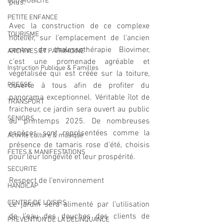
ECO MOBILITE
plus.
PETITE ENFANCE
Avec la construction de ce complexe 
TOURISME
hôtelier, sur l’emplacement de l’ancien 
centre de thalassothérapie Biovimer, 
ARCHIVES ET PATRIMOINE
c’est une promenade agréable et 
Instruction Publique & Familles
végétalisée qui est créée sur la toiture, 
PRESSE
ouverte à tous afin de profiter du 
panorama exceptionnel. Véritable îlot de 
TRANSPORT
fraicheur, ce jardin sera ouvert au public 
SENIORS
au printemps 2025. De nombreuses 
espèces sont représentées comme la 
Activité culture & musique
présence de tamaris rose d’été, choisis 
FETES & MANIFESTATIONS
pour leur longévité et leur prospérité.
SECURITE
Respect de l’environnement
HANDICAP
CENTRE DE LOISIRS
Le jardin sera alimenté par l’utilisation 
de l’eau des douches des clients de 
PREVENTION DE LA DELINQUANCE