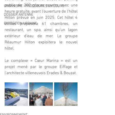
public de 200 places ouvrira, avec une 
URBANISME - PROCEDURES EN COURS
heure gratuite, avant l’ouverture de l’hôtel 
DOSSIER ANTENNE
Hilton prévue en juin 2025. Cet hôtel 4 
EXPOSITION URBAINE
étoiles proposera 61 chambres, un 
restaurant, un spa, ainsi qu’un lagon 
extérieur d’eau de mer. Le groupe 
Réaumur Hilton exploitera le nouvel 
hôtel.
Le complexe « Cœur Marina » est un 
projet mené par le groupe Eiffage et 
l’architecte villeneuvois Erades & Bouzat.
ENVIRONNEMENT