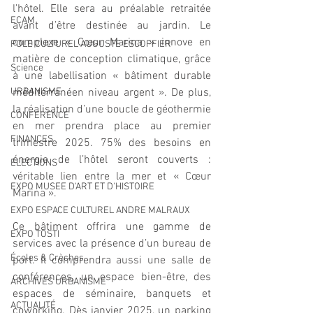
l’hôtel. Elle sera au préalable retraitée 
ECAM
avant d’être destinée au jardin. Le 
complexe « Cœur Marina » innove en 
POLE CULTUREL AUGUSTE ESCOFFIER
matière de conception climatique, grâce 
Science
à une labellisation « bâtiment durable 
URBANISME
méditerranéen niveau argent ». De plus, 
la réalisation d’une boucle de géothermie 
CONFERENCE
en mer prendra place au premier 
FINANCES
trimestre 2025. 75% des besoins en 
énergie de l’hôtel seront couverts : 
ELECTIONS
véritable lien entre la mer et « Cœur 
EXPO MUSEE D'ART ET D'HISTOIRE
Marina ».
EXPO ESPACE CULTUREL ANDRE MALRAUX
Ce bâtiment offrira une gamme de 
EXPO TOSTI
services avec la présence d’un bureau de 
Écoles & Crèches
port. Il comprendra aussi une salle de 
conférences, un espace bien-être, des 
ARCHIVES URBANISME
espaces de séminaire, banquets et 
ACTUALITÉ
coworking. Dès janvier 2025, un parking 