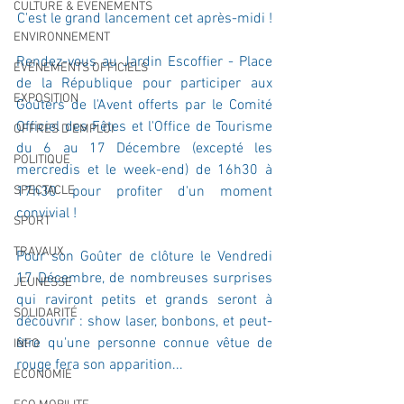
CULTURE & EVENEMENTS
C'est le grand lancement cet après-midi !
ENVIRONNEMENT
Rendez-vous au Jardin Escoffier - Place 
ÉVÉNEMENTS OFFICIELS
de la République pour participer aux 
EXPOSITION
Goûters de l'Avent offerts par le Comité 
Officiel des Fêtes et l'Office de Tourisme 
OFFRES D'EMPLOI
du 6 au 17 Décembre (excepté les 
POLITIQUE
mercredis et le week-end) de 16h30 à 
SPECTACLE
17h30 pour profiter d'un moment 
convivial !
SPORT
TRAVAUX
Pour son Goûter de clôture le Vendredi 
17 Décembre, de nombreuses surprises 
JEUNESSE
qui raviront petits et grands seront à 
SOLIDARITÉ
découvrir : show laser, bonbons, et peut-
être qu'une personne connue vêtue de 
INFO
rouge fera son apparition...
ECONOMIE