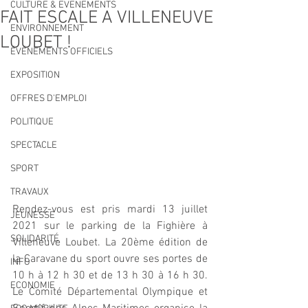
CULTURE & EVENEMENTS
FAIT ESCALE A VILLENEUVE
ENVIRONNEMENT
LOUBET !
ÉVÉNEMENTS OFFICIELS
EXPOSITION
OFFRES D'EMPLOI
POLITIQUE
SPECTACLE
SPORT
TRAVAUX
Rendez-vous est pris mardi 13 juillet 
JEUNESSE
2021 sur le parking de la Fighière à 
SOLIDARITÉ
Villeneuve Loubet. La 20ème édition de 
la Caravane du sport ouvre ses portes de 
INFO
10 h à 12 h 30 et de 13 h 30 à 16 h 30. 
ECONOMIE
Le Comité Départemental Olympique et 