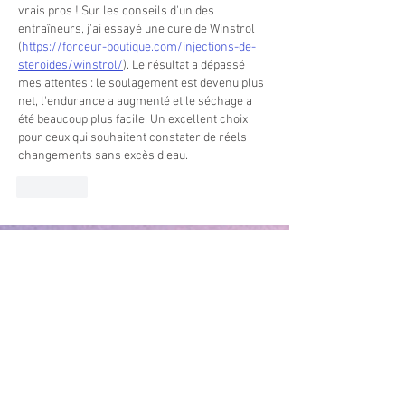
vrais pros ! Sur les conseils d'un des 
entraîneurs, j'ai essayé une cure de Winstrol 
(
https://forceur-boutique.com/injections-de-
steroides/winstrol/
). Le résultat a dépassé 
mes attentes : le soulagement est devenu plus 
net, l'endurance a augmenté et le séchage a 
été beaucoup plus facile. Un excellent choix 
pour ceux qui souhaitent constater de réels 
changements sans excès d'eau.
J'aime
MAIRIE PRINCIPALE
Place de la République
06270 Villeneuve Loubet
Email :
cab@villeneuveloubet.fr
Tél
:
04 92 02 60 00
ACCUEIL
Lundi 8h-12h | 13h30-17h
Mardi 8h-17h