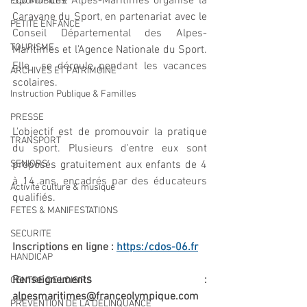
Sportif des Alpes-Maritimes organise la 
ECO MOBILITE
Caravane du Sport, en partenariat avec le 
PETITE ENFANCE
Conseil Départemental des Alpes-
TOURISME
Maritimes et l’Agence Nationale du Sport. 
Elle  se déroule pendant les vacances 
ARCHIVES ET PATRIMOINE
scolaires. 
Instruction Publique & Familles
PRESSE
L'objectif est de promouvoir la pratique 
TRANSPORT
du sport. Plusieurs d'entre eux sont 
proposés gratuitement aux enfants de 4 
SENIORS
à 14 ans, encadrés par des éducateurs 
Activité culture & musique
qualifiés.
FETES & MANIFESTATIONS
SECURITE
Inscriptions en ligne : 
https:/cdos-06.fr
HANDICAP
Renseignements : 
CENTRE DE LOISIRS
alpesmaritimes@franceolympique.com
PREVENTION DE LA DELINQUANCE