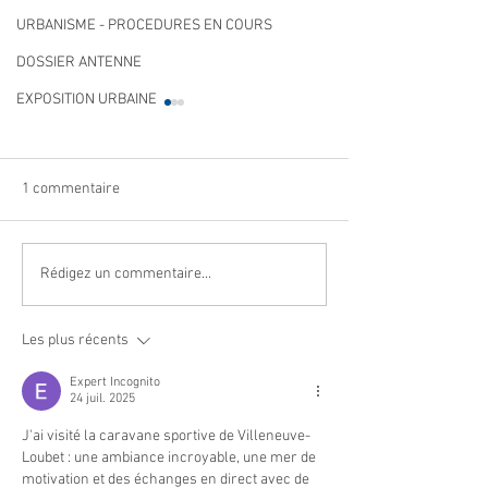
URBANISME - PROCEDURES EN COURS
DOSSIER ANTENNE
EXPOSITION URBAINE
1 commentaire
Qualité des eaux de
Cet été, la musiqu
Rédigez un commentaire...
baignade : des résultats
à Villeneuve Loub
conformes sur l’ensemble
Les plus récents
des plages
Expert Incognito
24 juil. 2025
J'ai visité la caravane sportive de Villeneuve-
Loubet : une ambiance incroyable, une mer de 
motivation et des échanges en direct avec de 