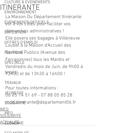
CULTURE & EVENEMENTS
ITINERANTE
ENVIRONNEMENT
La Maison Du Département Itinérante 
ÉVÉNEMENTS OFFICIELS
est à vos côtés pour faciliter vos 
démarches administratives ! 
EXPOSITION
Elle posera ses bagages à Villeneuve 
OFFRES D'EMPLOI
Loubet à la Maison d'Accueil des 
Services Publics (Avenue des 
POLITIQUE
Ferrayonnes) tous les Mardis et 
SPECTACLE
Vendredis du mois de Juin, de 9h00 à 
SPORT
12h30 et de 13h30 à 16h00 !
TRAVAUX
Pour toutes informations :
JEUNESSE
06 65 14 51 69 - 07 88 05 85 28
mdd.itinerante@departement06.fr
SOLIDARITÉ
INFO
INFO
SOLIDARITÉ
ACTUALITÉ
ECONOMIE