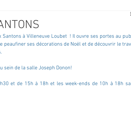
E
SPORT
TRAVAUX
JEUNESSE
SOLIDARITÉ
ANTONS
 Santons à Villeneuve Loubet  ! Il ouvre ses portes au publ
CE
TOURISME
ARCHIVES ET PATRIMOINE
 peaufiner ses décorations de Noël et de découvrir le trava
. 
TRANSPORT
SENIORS
Activité culture & musique
u sein de la salle Joseph Donon!
h30 et de 15h à 18h et les week-ends de 10h à 18h sa
NDICAP
CENTRE DE LOISIRS
PREVENTION DE LA DELINQU
Science