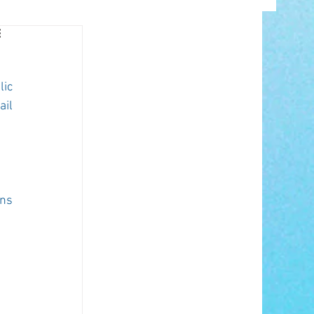
INFO
ic 
il 
ns 
ANCE