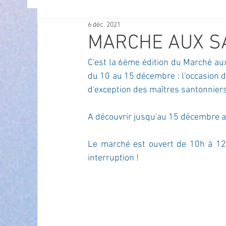
6 déc. 2021
OFFRES D'EMPLOI
POLITIQUE
SPECTACL
MARCHE AUX S
C'est la 6ème édition du Marché aux
ECONOMIE
ECO MOBILITE
PETITE ENFAN
du 10 au 15 décembre : l'occasion de
d'exception des maîtres santonniers
Instruction Publique & Familles
PRESSE
A découvrir jusqu'au 15 décembre a
Le marché est ouvert de 10h à 12
FETES & MANIFESTATIONS
SECURITE
HA
interruption !
ECAM
POLE CULTUREL AUGUSTE ESCOFFIER