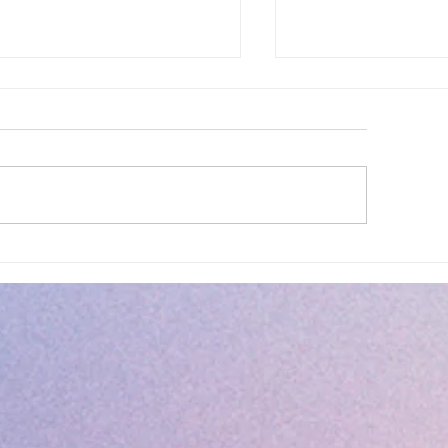
lité des eaux de baignade :
Cet été, la musique 
 résultats conformes sur
Villeneuve Loubet !
ensemble des plages