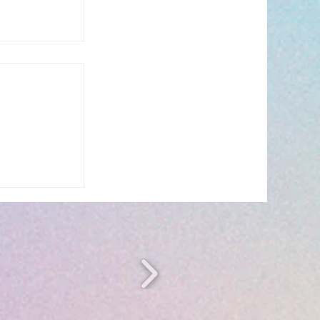
s’invite à
 ☀️🎤