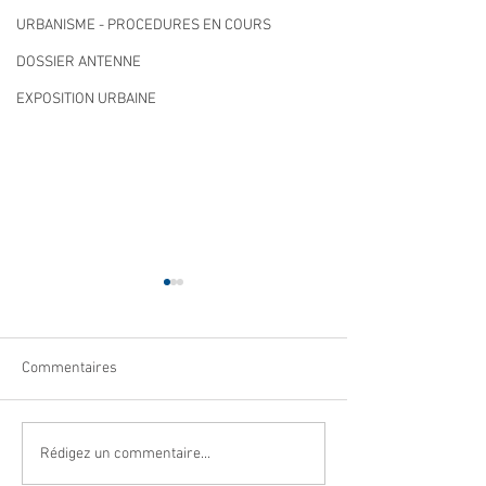
URBANISME - PROCEDURES EN COURS
DOSSIER ANTENNE
EXPOSITION URBAINE
Commentaires
Navettes estivales Envibus
LAEP : fermeture
Rédigez un commentaire...
gratuites
période estivale !