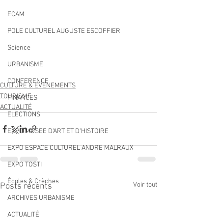
ECAM
POLE CULTUREL AUGUSTE ESCOFFIER
Science
URBANISME
CONFERENCE
CULTURE & EVENEMENTS
TOURISME
FINANCES
ACTUALITÉ
ELECTIONS
EXPO MUSEE D'ART ET D'HISTOIRE
EXPO ESPACE CULTUREL ANDRE MALRAUX
EXPO TOSTI
Écoles & Crèches
Voir tout
Posts récents
ARCHIVES URBANISME
ACTUALITÉ