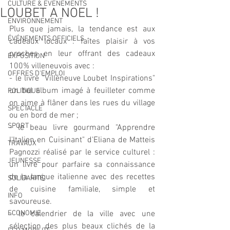
CULTURE & EVENEMENTS
LOUBET A NOEL !
ENVIRONNEMENT
Plus que jamais, la tendance est aux 
ÉVÉNEMENTS OFFICIELS
cadeaux locaux : faîtes plaisir à vos 
proches en leur offrant des cadeaux 
EXPOSITION
100% villeneuvois avec :
OFFRES D'EMPLOI
- le livre "Villeneuve Loubet Inspirations" 
un bel album imagé à feuilleter comme 
POLITIQUE
on aime à flâner dans les rues du village 
SPECTACLE
ou en bord de mer ;
SPORT
- le beau livre gourmand "Apprendre 
l'Italien en Cuisinant" d'Eliana de Matteis 
TRAVAUX
Pagnozzi réalisé par le service culturel : 
JEUNESSE
un livre pour parfaire sa connaissance 
de la langue italienne avec des recettes 
SOLIDARITÉ
de cuisine familiale, simple et 
INFO
savoureuse.
ECONOMIE
- le calendrier de la ville avec une 
sélection des plus beaux clichés de la 