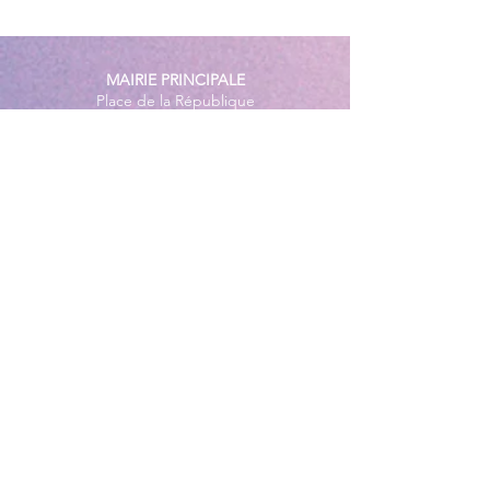
MAIRIE PRINCIPALE
Place de la République
06270 Villeneuve Loubet
Email :
cab@villeneuveloubet.fr
Tél
:
04 92 02 60 00
ACCUEIL
Lundi 8h-12h | 13h30-17h
Mardi 8h-17h
Mercredi 8h-12h | 14h -17h
Jeudi 8h-12h | 13h30-18h
Vendredi 8h-16h
Samedi 9h30-12h30
MAIRIE ANNEXE - BORD DE MER
149 Avenue Jacques Yves Cousteau
06270 Villeneuve-Loubet
Lundi
8h30-12h | 13h30-18h
Du Mardi au Vendredi