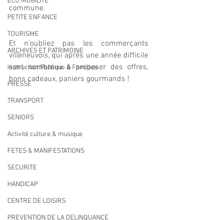
ECO MOBILITE
commune.
PETITE ENFANCE
TOURISME
Et n'oubliez pas les commerçants 
ARCHIVES ET PATRIMOINE
villeneuvois, qui après une année difficile 
sont nombreux à proposer des offres, 
Instruction Publique & Familles
bons cadeaux, paniers gourmands !
PRESSE
TRANSPORT
SENIORS
Activité culture & musique
FETES & MANIFESTATIONS
SECURITE
HANDICAP
CENTRE DE LOISIRS
PREVENTION DE LA DELINQUANCE