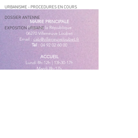
conformes sur l’ensemble
URBANISME - PROCEDURES EN COURS
des plages
DOSSIER ANTENNE
MAIRIE PRINCIPALE
Place de la République
EXPOSITION URBAINE
06270 Villeneuve Loubet
Email :
cab@villeneuveloubet.fr
Tél
:
04 92 02 60 00
ACCUEIL
Lundi 8h-12h | 13h30-17h
Mardi 8h-17h
Mercredi 8h-12h | 14h -17h
Jeudi 8h-12h | 13h30-18h
Vendredi 8h-16h
Samedi 9h30-12h30
MAIRIE ANNEXE - BORD DE MER
149 Avenue Jacques Yves Cousteau
06270 Villeneuve-Loubet
Lundi
8h30-12h | 13h30-18h
Du Mardi au Vendredi