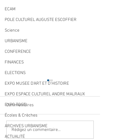
ECAM
POLE CULTUREL AUGUSTE ESCOFFIER
Science
URBANISME
CONFERENCE
FINANCES
ELECTIONS
EXPO MUSEE D'ART ET D'HISTOIRE
EXPO ESPACE CULTUREL ANDRE MALRAUX
EXPO TOSTI
Commentaires
Écoles & Crèches
ARCHIVES URBANISME
Qualité des eaux de
Cet été, la musiqu
Rédigez un commentaire...
baignade : des résultats
ACTUALITÉ
à Villeneuve Loub