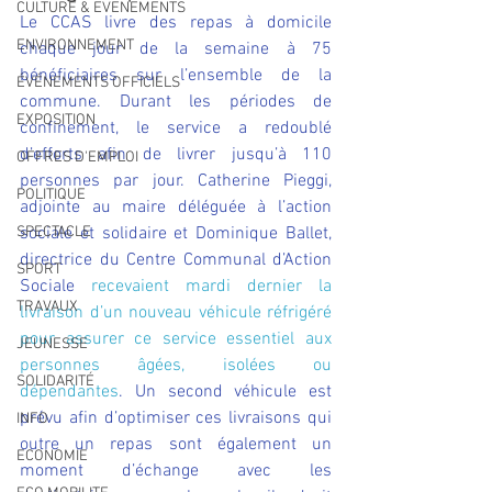
CULTURE & EVENEMENTS
Le CCAS livre des repas à domicile 
ENVIRONNEMENT
chaque jour de la semaine à 75 
bénéficiaires sur l’ensemble de la 
ÉVÉNEMENTS OFFICIELS
commune. Durant les périodes de 
EXPOSITION
confinement, le service a redoublé 
d’efforts afin de livrer jusqu’à 110 
OFFRES D'EMPLOI
personnes par jour. Catherine Pieggi, 
POLITIQUE
adjointe au maire déléguée à l’action 
SPECTACLE
sociale et solidaire et Dominique Ballet, 
directrice du Centre Communal d’Action 
SPORT
Sociale 
recevaient mardi dernier la 
TRAVAUX
livraison d’un nouveau véhicule réfrigéré 
pour assurer ce service essentiel aux 
JEUNESSE
personnes âgées, isolées ou 
SOLIDARITÉ
dépendantes
. Un second véhicule est 
prévu afin d’optimiser ces livraisons qui 
INFO
outre un repas sont également un 
ECONOMIE
moment d’échange avec les 