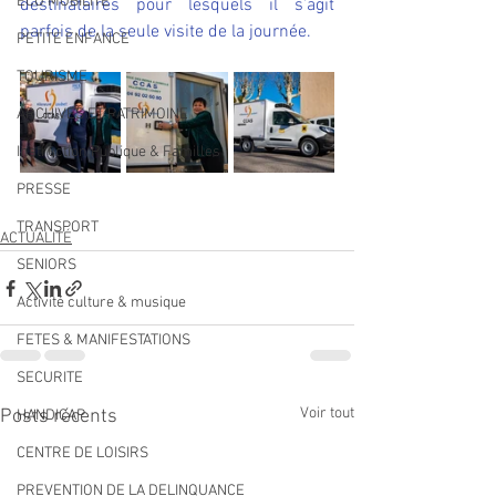
ECO MOBILITE
destinataires pour lesquels il s’agit 
parfois de la seule visite de la journée.
PETITE ENFANCE
TOURISME
ARCHIVES ET PATRIMOINE
Instruction Publique & Familles
PRESSE
TRANSPORT
ACTUALITÉ
SENIORS
Activité culture & musique
FETES & MANIFESTATIONS
SECURITE
Voir tout
Posts récents
HANDICAP
CENTRE DE LOISIRS
PREVENTION DE LA DELINQUANCE