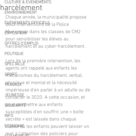
CULTURE & EVENEMENTS
harcèlement
ENVIRONNEMENT
Chaque année, la municipalité propose 
ÉVÉNEMENTS OFFICIELS
deux interventions de la Police 
Municipale dans les classes de CM2 
EXPOSITION
pour sensibiliser les élèves au 
OFFRES D'EMPLOI
harcèlement et au cyber-harcèlement.
POLITIQUE
Lors de la première intervention, les 
SPECTACLE
agents ont rappelé aux enfants les 
SPORT
mécanismes du harcèlement, verbal, 
physique et mental et la nécessité 
TRAVAUX
impérieuse d’en parler à un adulte ou de 
JEUNESSE
contacter le 3020. A cette occasion, et 
pour permettre aux enfants 
SOLIDARITÉ
susceptibles d’en souffrir, une « boîte 
INFO
secrète » est laissée dans chaque 
ECONOMIE
classe où les enfants peuvent laisser un 
mot à l’attention des policiers pour 