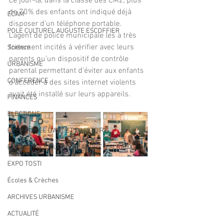
Ce jour-là, dans la classe des CM2, plus 
de 70% des enfants ont indiqué déjà 
ECAM
disposer d’un téléphone portable. 
POLE CULTUREL AUGUSTE ESCOFFIER
L’agent de police municipale les a très 
fortement incités à vérifier avec leurs 
Science
parents qu’un dispositif de contrôle 
URBANISME
parental permettant d’éviter aux enfants 
CONFERENCE
d’accéder à des sites internet violents 
avait été installé sur leurs appareils.
FINANCES
ELECTIONS
EXPO MUSEE D'ART ET D'HISTOIRE
EXPO ESPACE CULTUREL ANDRE MALRAUX
EXPO TOSTI
Écoles & Crèches
ARCHIVES URBANISME
ACTUALITÉ