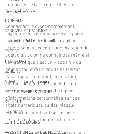
ECO MOBILITE
demander de l’aide ou confier un 
PETITE ENFANCE
problème.
TOURISME
Concernant le cyber-harcèlement, 
ARCHIVES ET PATRIMOINE
l’agent de police municipale a rappelé 
aux enfants les bases de la vigilance sur 
Instruction Publique & Familles
le net : ne pas accepter une invitation de 
PRESSE
quelqu’un qu’on ne connaît pas même si 
TRANSPORT
l’on pense que c’est un « copain » qui 
peut en fait être un adulte se faisant 
SENIORS
passer pour un enfant, ne pas faire 
Activité culture & musique
circuler de photos de soi et de son 
environnement, ne pas divulguer 
FETES & MANIFESTATIONS
d’informations personnelles sur des 
SECURITE
chats numériques ou des réseaux 
HANDICAP
sociaux où l’interlocuteur derrière 
l’écran n’est pas forcément fiable. 
CENTRE DE LOISIRS
PREVENTION DE LA DELINQUANCE