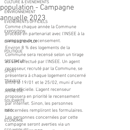
CULTURE & EVENEMENTS
population - Campagne
ENVIRONNEMENT
annuelle 2023
ÉVÉNEMENTS OFFICIELS
Comme chaque année la Commune 
EXPOSITION
procède en partenariat avec l’INSEE à la 
campagne de recensement.
OFFRES D'EMPLOI
Environ 8 % des logements de la 
POLITIQUE
Commune sera recensé selon un tirage 
SPECTACLE
au sort effectué par l’INSEE. Un agent 
recenseur, recruté par la Commune, se 
SPORT
présentera à chaque logement concerné 
TRAVAUX
entre le 19/01 et le 25/02, muni d’une 
carte officielle. L’agent recenseur 
JEUNESSE
proposera en priorité le recensement 
SOLIDARITÉ
par internet. Sinon, les personnes 
concernées rempliront les formulaires.
INFO
Les personnes concernées par cette 
ECONOMIE
campagne seront averties via un 