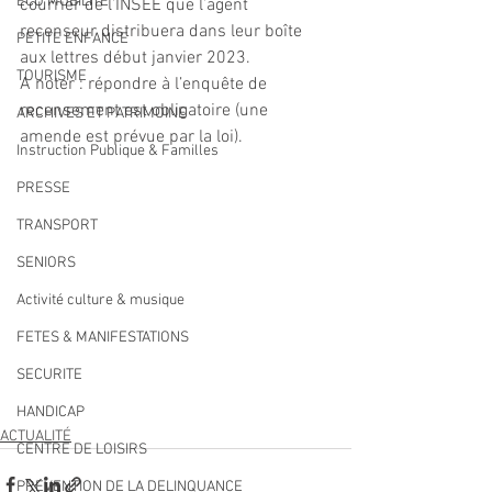
ECO MOBILITE
courrier de l’INSEE que l’agent 
recenseur distribuera dans leur boîte 
PETITE ENFANCE
aux lettres début janvier 2023.
TOURISME
A noter : répondre à l’enquête de 
recensement est obligatoire (une 
ARCHIVES ET PATRIMOINE
amende est prévue par la loi).
Instruction Publique & Familles
PRESSE
TRANSPORT
SENIORS
Activité culture & musique
FETES & MANIFESTATIONS
SECURITE
HANDICAP
ACTUALITÉ
CENTRE DE LOISIRS
PREVENTION DE LA DELINQUANCE