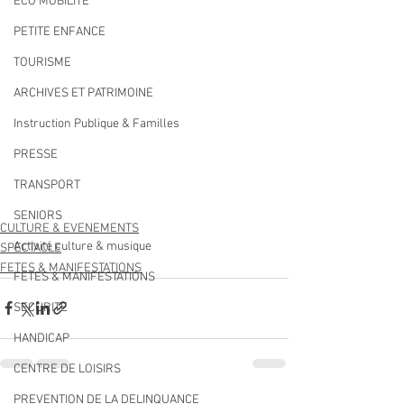
ECO MOBILITE
PETITE ENFANCE
TOURISME
ARCHIVES ET PATRIMOINE
Instruction Publique & Familles
PRESSE
TRANSPORT
SENIORS
CULTURE & EVENEMENTS
Activité culture & musique
SPECTACLE
FETES & MANIFESTATIONS
FETES & MANIFESTATIONS
SECURITE
HANDICAP
CENTRE DE LOISIRS
PREVENTION DE LA DELINQUANCE