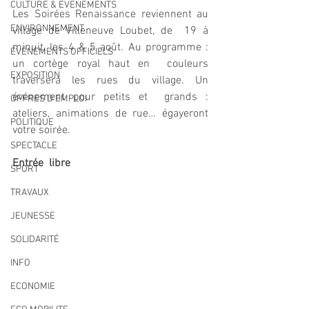
CULTURE & EVENEMENTS
Les Soirées Renaissance reviennent au 
ENVIRONNEMENT
village de Villeneuve Loubet, de  19 à 
minuit, les 4 & 5 août. Au programme : 
ÉVÉNEMENTS OFFICIELS
un cortège royal haut en  couleurs 
EXPOSITION
traversera les rues du village. Un 
événement pour petits et  grands : 
OFFRES D'EMPLOI
ateliers, animations de rue… égayeront 
POLITIQUE
votre soirée. 
SPECTACLE
Entrée  libre
SPORT
TRAVAUX
JEUNESSE
SOLIDARITÉ
INFO
ECONOMIE