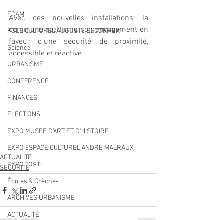
ECAM
Avec ces nouvelles installations, la 
commune réaffirme son engagement en 
POLE CULTUREL AUGUSTE ESCOFFIER
faveur d'une sécurité de proximité, 
Science
accessible et réactive.
URBANISME
CONFERENCE
FINANCES
ELECTIONS
EXPO MUSEE D'ART ET D'HISTOIRE
EXPO ESPACE CULTUREL ANDRE MALRAUX
ACTUALITÉ
EXPO TOSTI
SECURITE
Écoles & Crèches
ARCHIVES URBANISME
ACTUALITÉ