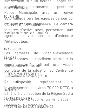
ECO MOBILITE
simplement sur un bouton. L'appel est 
immédiatement transmis au poste de 
PETITE ENFANCE
Police Municipale, avec un renvoi 
TOURISME
automatique vers les équipes de jour ou 
de nuit en cas d'absence. La caméra 
ARCHIVES ET PATRIMOINE
intégrée s'active alors, permettant aux 
Instruction Publique & Familles
agents de visualiser et d'entendre 
PRESSE
l'interlocuteur. 
TRANSPORT
Les caméras de vidéo-surveillance 
SENIORS
environnantes se focalisent alors sur la 
zone concernée, offrant une vision 
Activité culture & musique
complète de la situation au Centre de 
FETES & MANIFESTATIONS
Surveillance Urbain (CSU).
Ce dispositif, représentant un 
SECURITE
investissement d'environ 70 000 € TTC, a 
HANDICAP
bénéficié d'un soutien de la Région Sud à 
CENTRE DE LOISIRS
hauteur de 42 600 € via le dispositif 
”Région Sud, Région Sûre“.
PREVENTION DE LA DELINQUANCE