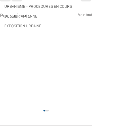
URBANISME - PROCEDURES EN COURS
Voir tout
Posts récents
DOSSIER ANTENNE
EXPOSITION URBAINE