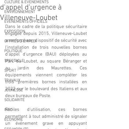
CULTURE & EVENEMENTS
d'appel d'urgence à
ENVIRONNEMENT
Villeneuve-Loubet
ÉVÉNEMENTS OFFICIELS
Dans le cadre de la politique sécuritaire 
EXPOSITION
engagée depuis 2015, Villeneuve-Loubet 
a renforcé son dispositif de sécurité avec 
OFFRES D'EMPLOI
l'installation de trois nouvelles bornes 
POLITIQUE
d'appel d'urgence (BAU) déployées au 
SPECTACLE
Parc du Loubet, au square Béranger et 
au jardin des Maurettes. Ces 
SPORT
équipements viennent compléter les 
TRAVAUX
trois premières bornes installées en 
2022 sur le boulevard des Italiens et aux 
JEUNESSE
deux bureaux de Poste.
SOLIDARITÉ
Faciles d'utilisation, ces bornes 
INFO
permettent à tout administré de signaler 
ECONOMIE
un événement grave en appuyant 