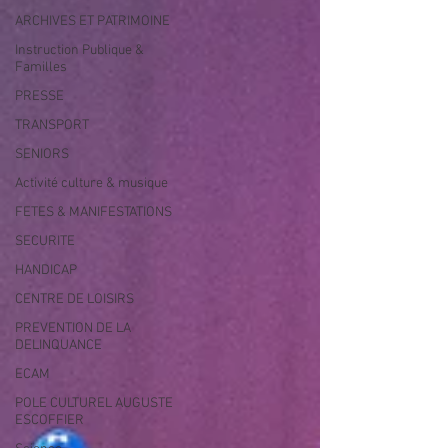
ARCHIVES ET PATRIMOINE
Instruction Publique &
Familles
PRESSE
TRANSPORT
SENIORS
Activité culture & musique
FETES & MANIFESTATIONS
SECURITE
HANDICAP
CENTRE DE LOISIRS
PREVENTION DE LA
DELINQUANCE
ECAM
POLE CULTUREL AUGUSTE
ESCOFFIER