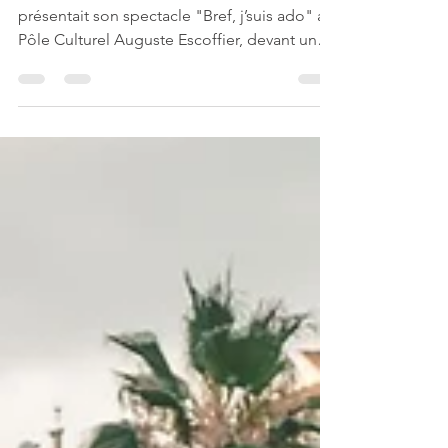
"Bref, j’suis ado"
Samedi soir, le Centre Ados et Pré-Ados
présentait son spectacle "Bref, j’suis ado" au
Pôle Culturel Auguste Escoffier, devant une
salle...