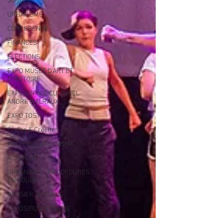
Science
URBANISME
CONFERENCE
FINANCES
ELECTIONS
EXPO MUSEE D'ART ET
D'HISTOIRE
EXPO ESPACE CULTUREL
ANDRE MALRAUX
EXPO TOSTI
Écoles & Crèches
ARCHIVES URBANISME
ACTUALITÉ
URBANISME - PROCEDURES
EN COURS
DOSSIER ANTENNE
EXPOSITION URBAINE