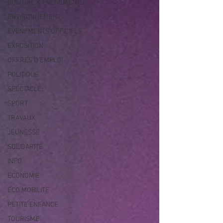
CULTURE & EVENEMENTS
ENVIRONNEMENT
ÉVÉNEMENTS OFFICIELS
EXPOSITION
OFFRES D'EMPLOI
POLITIQUE
SPECTACLE
SPORT
TRAVAUX
JEUNESSE
SOLIDARITÉ
INFO
ECONOMIE
ECO MOBILITE
PETITE ENFANCE
TOURISME