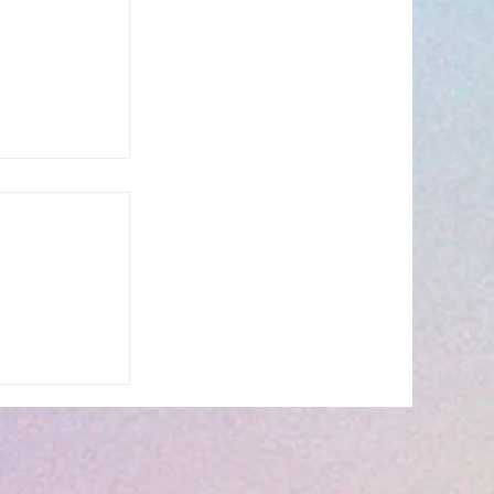
s’invite à
 ☀️🎤