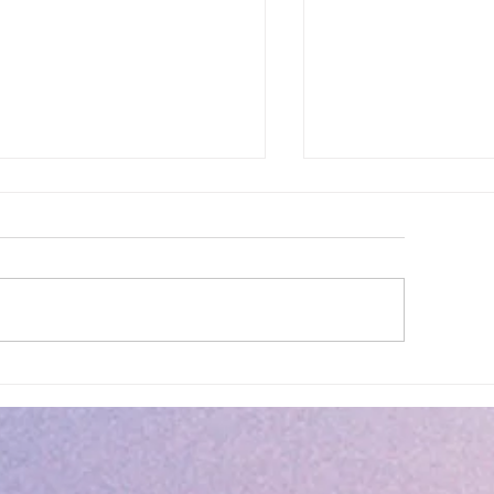
lité des eaux de baignade :
Cet été, la musique 
 résultats conformes sur
Villeneuve Loubet !
ensemble des plages