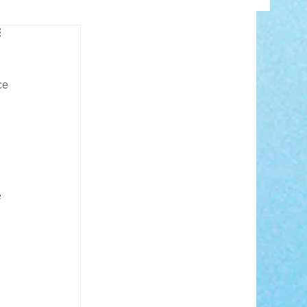
INFO
ce 
 
ANCE