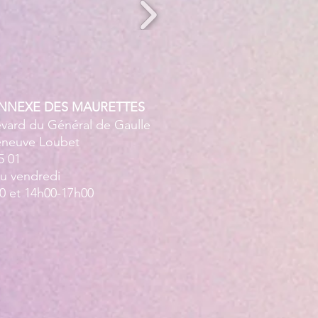
ANNEXE DES MAURETTES
evard du Général de Gaulle
leneuve Loubet
5 01
au vendredi
0 et 14h00-17h00