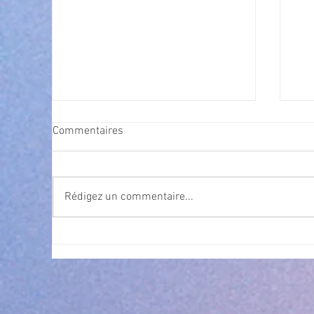
Commentaires
Rédigez un commentaire...
Exposition Magre "Inattendu"
Qua
des
l’