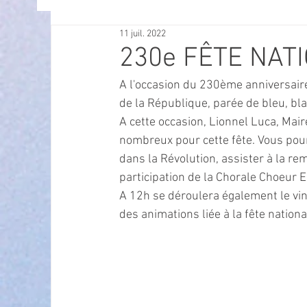
11 juil. 2022
OFFRES D'EMPLOI
POLITIQUE
SPECTACL
230e FÊTE NAT
A l'occasion du 230ème anniversaire 
ECONOMIE
ECO MOBILITE
PETITE ENFAN
de la République, parée de bleu, bl
A cette occasion, Lionnel Luca, Mair
nombreux pour cette fête. Vous pou
Instruction Publique & Familles
PRESSE
dans la Révolution, assister à la re
participation de la Chorale Choeur 
A 12h se déroulera également le vin
FETES & MANIFESTATIONS
SECURITE
HA
des animations liée à la fête nationa
ECAM
POLE CULTUREL AUGUSTE ESCOFFIER