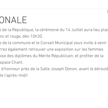
E
SPORT
TRAVAUX
JEUNESSE
SOLIDARITÉ
IONALE
de la République, la cérémonie du 14 Juillet aura lieu pla
CE
TOURISME
ARCHIVES ET PATRIMOINE
anc et rouge, dès 10h30. 
e de la commune et le Conseil Municipal vous invite à venir 
rrez également retrouver une exposition sur les femmes 
TRANSPORT
SENIORS
Activité culture & musique
mise des diplômes du Mérite Républicain, et profiter de la 
Espace Chant.
 d'honneur près de la Salle Joseph Donon, avant le déroulé
NDICAP
CENTRE DE LOISIRS
PREVENTION DE LA DELINQU
le l'après-midi!
Science