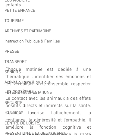
ECO MOBILITE
enfants. 
PETITE ENFANCE
TOURISME
ARCHIVES ET PATRIMOINE
Instruction Publique & Familles
PRESSE
TRANSPORT
Chaque matinée est dédiée à une 
SENIORS
thématique : identifier ses émotions et 
Activité culture & musique
les verbaliser, vivre ensemble, respecter 
les consignes...
FETES & MANIFESTATIONS
Le contact avec les animaux a des effets 
SECURITE
positifs directs et indirects sur la santé. 
Celui-ci favorise l'attachement, la 
HANDICAP
confiance, la générosité et l'empathie. Il 
CENTRE DE LOISIRS
améliore la fonction cognitive et 
PREVENTION DE LA DELINQUANCE
contribue au renforcement de la santé 