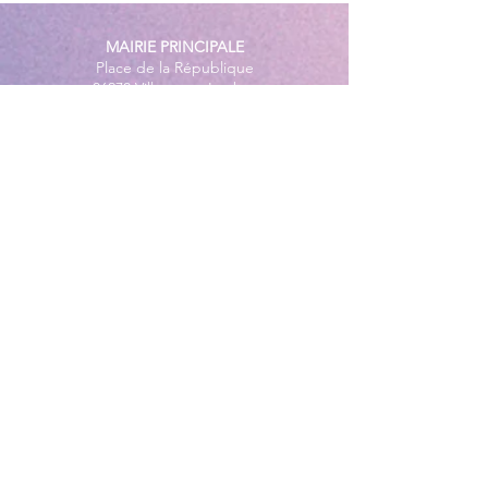
des plages
MAIRIE PRINCIPALE
Place de la République
06270 Villeneuve Loubet
Email :
cab@villeneuveloubet.fr
Tél
:
04 92 02 60 00
ACCUEIL
Lundi 8h-12h | 13h30-17h
Mardi 8h-17h
Mercredi 8h-12h | 14h -17h
Jeudi 8h-12h | 13h30-18h
Vendredi 8h-16h
Samedi 9h30-12h30
MAIRIE ANNEXE - BORD DE MER
149 Avenue Jacques Yves Cousteau
06270 Villeneuve-Loubet
Lundi
8h30-12h | 13h30-18h
Du Mardi au Vendredi
8h30-12h | 13h30-17h