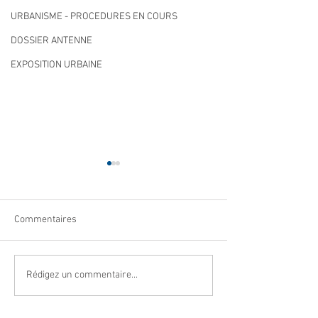
URBANISME - PROCEDURES EN COURS
DOSSIER ANTENNE
EXPOSITION URBAINE
Commentaires
Qualité des eaux de
Cet été, la musiqu
Rédigez un commentaire...
baignade : des résultats
à Villeneuve Loub
conformes sur l’ensemble