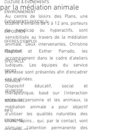
CULTURE & EVENEMENTS
par la médiation animale
ENVIRONNEMENT
Au centre de loisirs des Plans, une 
ÉVÉNEMENTS OFFICIELS
dizaine d'enfants de 5 à 12 ans, porteurs 
de handicap ou hyperactifs, sont 
EXPOSITION
sensibilisés au travers de la médiation 
OFFRES D'EMPLOI
animale. Deux intervenantes, Christine 
Dagonet et Esther Parrado, les 
POLITIQUE
accompagnent dans le cadre d'ateliers 
SPECTACLE
ludiques. Les équipes du service 
SPORT
jeunesse sont présentes afin d'encadrer 
ces matinées.
TRAVAUX
Dispositif éducatif, social et 
JEUNESSE
thérapeutique, basé sur l’interaction 
entre la personne et les animaux, la 
SOLIDARITÉ
médiation animale a pour objectif 
INFO
d’utiliser les qualités naturelles des 
ECONOMIE
chats, lapins... qui, par le contact, vont 
stimuler l’attention permanente des 