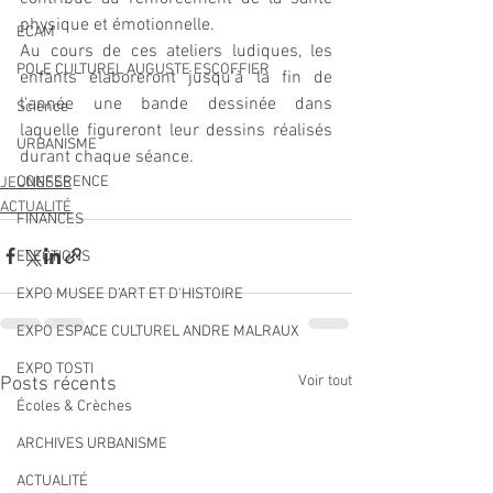
physique et émotionnelle.
ECAM
Au cours de ces ateliers ludiques, les 
POLE CULTUREL AUGUSTE ESCOFFIER
enfants élaboreront jusqu'à la fin de 
l'année une bande dessinée dans 
Science
laquelle figureront leur dessins réalisés 
URBANISME
durant chaque séance.
CONFERENCE
JEUNESSE
ACTUALITÉ
FINANCES
ELECTIONS
EXPO MUSEE D'ART ET D'HISTOIRE
EXPO ESPACE CULTUREL ANDRE MALRAUX
EXPO TOSTI
Voir tout
Posts récents
Écoles & Crèches
ARCHIVES URBANISME
ACTUALITÉ