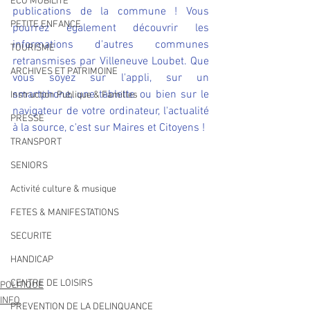
ECO MOBILITE
publications de la commune ! Vous 
PETITE ENFANCE
pourrez également découvrir les 
informations d'autres communes 
TOURISME
retransmises par Villeneuve Loubet. Que 
ARCHIVES ET PATRIMOINE
vous soyez sur l'appli, sur un 
smartphone, une tablette ou bien sur le 
Instruction Publique & Familles
navigateur de votre ordinateur, l'actualité 
PRESSE
à la source, c'est sur Maires et Citoyens !
TRANSPORT
SENIORS
Activité culture & musique
FETES & MANIFESTATIONS
SECURITE
HANDICAP
CENTRE DE LOISIRS
POLITIQUE
INFO
PREVENTION DE LA DELINQUANCE