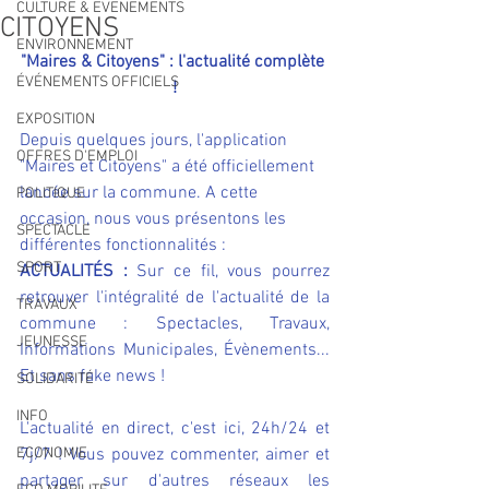
CULTURE & EVENEMENTS
CITOYENS
ENVIRONNEMENT
"Maires & Citoyens" : l'actualité complète 
ÉVÉNEMENTS OFFICIELS
!
EXPOSITION
Depuis quelques jours, l'application 
OFFRES D'EMPLOI
"Maires et Citoyens" a été officiellement 
lancée sur la commune. A cette 
POLITIQUE
occasion, nous vous présentons les 
SPECTACLE
différentes fonctionnalités : 
SPORT
ACTUALITÉS :
 Sur ce fil, vous pourrez 
retrouver l'intégralité de l'actualité de la 
TRAVAUX
commune : Spectacles, Travaux, 
JEUNESSE
Informations Municipales, Évènements... 
Et sans fake news !
SOLIDARITÉ
INFO
L'actualité en direct, c'est ici, 24h/24 et 
ECONOMIE
7j/7 ! Vous pouvez commenter, aimer et 
partager sur d'autres réseaux les 