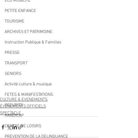
ECO MOBILITE
PETITE ENFANCE
TOURISME
ARCHIVES ET PATRIMOINE
Instruction Publique & Familles
PRESSE
TRANSPORT
SENIORS
Activité culture & musique
FETES & MANIFESTATIONS
CULTURE & EVENEMENTS
SECURITE
ÉVÉNEMENTS OFFICIELS
SPECTACLE
HANDICAP
CENTRE DE LOISIRS
PREVENTION DE LA DELINQUANCE