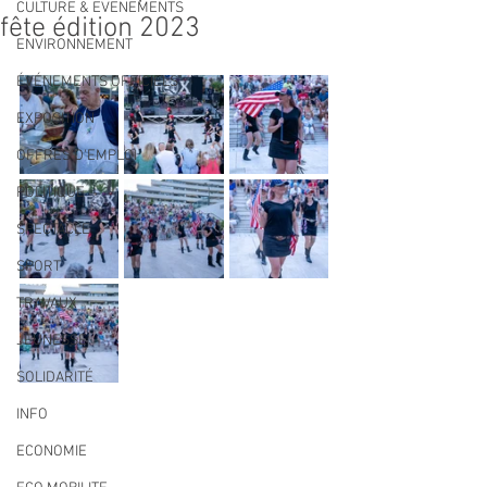
CULTURE & EVENEMENTS
fête édition 2023
ENVIRONNEMENT
ÉVÉNEMENTS OFFICIELS
EXPOSITION
OFFRES D'EMPLOI
POLITIQUE
SPECTACLE
SPORT
TRAVAUX
JEUNESSE
SOLIDARITÉ
INFO
ECONOMIE