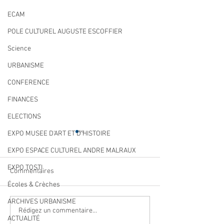
ECAM
POLE CULTUREL AUGUSTE ESCOFFIER
Science
URBANISME
CONFERENCE
FINANCES
ELECTIONS
EXPO MUSEE D'ART ET D'HISTOIRE
EXPO ESPACE CULTUREL ANDRE MALRAUX
EXPO TOSTI
Commentaires
Écoles & Crèches
ARCHIVES URBANISME
Qualité des eaux de
Cet été, la musiqu
Rédigez un commentaire...
ACTUALITÉ
baignade : des résultats
à Villeneuve Loub