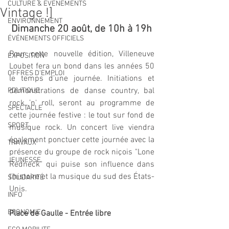
CULTURE & EVENEMENTS
Vintage !]
ENVIRONNEMENT
Dimanche 20 août, de 10h à 19h
ÉVÉNEMENTS OFFICIELS
Pour cette nouvelle édition, Villeneuve 
EXPOSITION
Loubet fera un bond dans les années 50 
OFFRES D'EMPLOI
le temps d’une journée. Initiations et 
démonstrations de danse country, bal 
POLITIQUE
rock ’n' roll, seront au programme de 
SPECTACLE
cette journée festive : le tout sur fond de 
SPORT
musique rock. Un concert live viendra 
également ponctuer cette journée avec la 
TRAVAUX
présence du groupe de rock niçois "Lone 
JEUNESSE
Redneck" qui puise son influence dans 
l'histoire et la musique du sud des États-
SOLIDARITÉ
Unis.
INFO
ECONOMIE
Place de Gaulle - Entrée libre