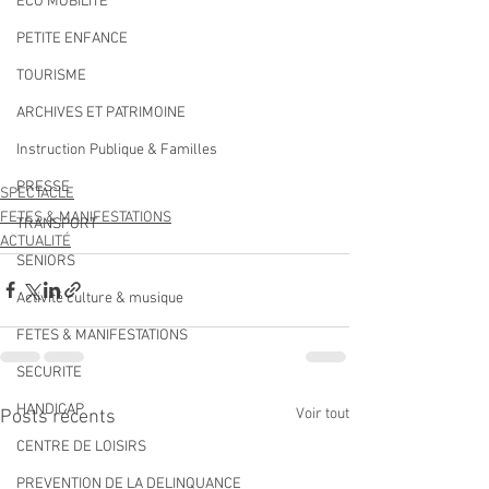
ECO MOBILITE
PETITE ENFANCE
TOURISME
ARCHIVES ET PATRIMOINE
Instruction Publique & Familles
PRESSE
SPECTACLE
FETES & MANIFESTATIONS
TRANSPORT
ACTUALITÉ
SENIORS
Activité culture & musique
FETES & MANIFESTATIONS
SECURITE
HANDICAP
Voir tout
Posts récents
CENTRE DE LOISIRS
PREVENTION DE LA DELINQUANCE