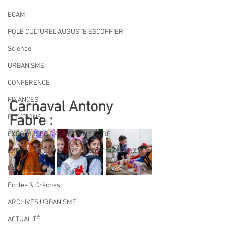
ECAM
POLE CULTUREL AUGUSTE ESCOFFIER
Science
URBANISME
CONFERENCE
FINANCES
Carnaval Antony 
Fabre :
ELECTIONS
EXPO MUSEE D'ART ET D'HISTOIRE
EXPO ESPACE CULTUREL ANDRE MALRAUX
EXPO TOSTI
Écoles & Crèches
ARCHIVES URBANISME
ACTUALITÉ