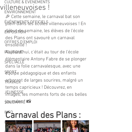
CULTURE & EVENEMENTS
villeneuvoises !
ENVIRONNEMENT
🎉 Cette semaine, le carnaval bat son 
ÉVÉNEMENTS OFFICIELS
plein dans les écoles villeneuvoises ! En 
début de semaine, les élèves de l'école 
EXPOSITION
des Plans ont savouré un carnaval 
OFFRES D'EMPLOI
ensoleillé !
Aujourd'hui, c'était au tour de l'école 
POLITIQUE
élémentaire Antony Fabre de se plonger 
SPECTACLE
dans la folie carnavalesque, avec une 
SPORT
équipe pédagogique et des enfants 
arborant de larges sourires, malgré un 
TRAVAUX
temps capricieux ! Découvrez, en 
JEUNESSE
images, les moments forts de ces belles 
journées ! 📸
SOLIDARITÉ
INFO
Carnaval des Plans : 
ECONOMIE