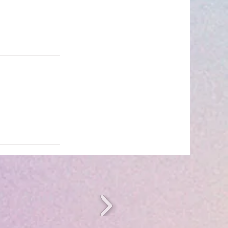
s’invite à
 ☀️🎤