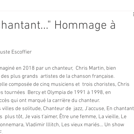
E
SPORT
TRAVAUX
JEUNESSE
SOLIDARITÉ
chantant..." Hommage à
CE
TOURISME
ARCHIVES ET PATRIMOINE
uste Escoffier
TRANSPORT
SENIORS
Activité culture & musique
imaginé en 2018 par un chanteur,  Chris Martin, bien 
es plus grands  artistes de la chanson française. 
lle composée de cinq musiciens et  trois choristes, Chris 
NDICAP
CENTRE DE LOISIRS
PREVENTION DE LA DELINQU
des tournées  Bercy et Olympia de 1991 à 1998, en 
ccès qui ont marqué la carrière du chanteur. 
 villes de solitude, Chanteur de  jazz, J'accuse, En chantant
Science
  plus tôt, Je vais t'aimer, Être une femme, La vieille, Le 
nnemara, Vladimir lllitch, Les vieux mariés... Un show 
. 