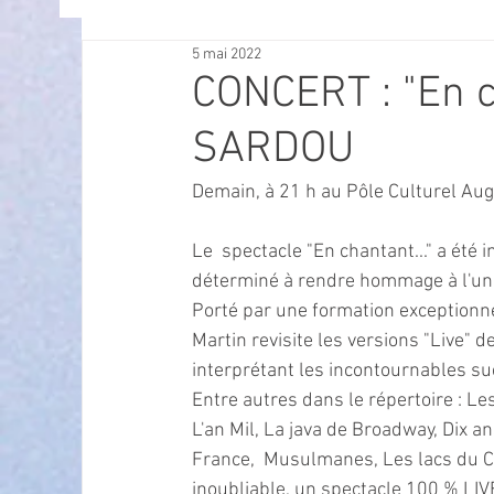
5 mai 2022
OFFRES D'EMPLOI
POLITIQUE
SPECTACL
CONCERT : "En 
SARDOU
ECONOMIE
ECO MOBILITE
PETITE ENFAN
Demain, à 21 h au Pôle Culturel Aug
Instruction Publique & Familles
PRESSE
Le  spectacle "En chantant..." a été 
déterminé à rendre hommage à l'un d
Porté par une formation exceptionne
FETES & MANIFESTATIONS
SECURITE
HA
Martin revisite les versions "Live" 
interprétant les incontournables su
Entre autres dans le répertoire : Les
ECAM
POLE CULTUREL AUGUSTE ESCOFFIER
L'an Mil, La java de Broadway, Dix ans
France,  Musulmanes, Les lacs du Co
inoubliable, un spectacle 100 % LIVE