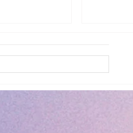
lité des eaux de baignade :
Cet été, la musique 
 résultats conformes sur
Villeneuve Loubet !
ensemble des plages