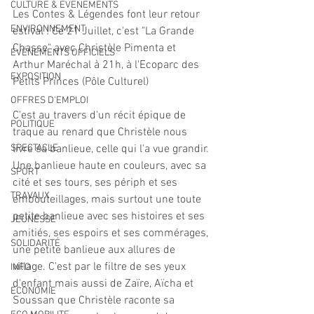
CULTURE & EVENEMENTS
Les Contes & Légendes font leur retour 
ENVIRONNEMENT
estival ! Ce 21 Juillet, c'est "La Grande 
Chasse" avec Christèle Pimenta et 
ÉVÉNEMENTS OFFICIELS
Arthur Maréchal à 21h, à l'Ecoparc des 
EXPOSITION
Petits Princes (Pôle Culturel)
OFFRES D'EMPLOI
C'est au travers d'un récit épique de 
POLITIQUE
traque au renard que Christèle nous 
SPECTACLE
livre sa banlieue, celle qui l'a vue grandir. 
Une banlieue haute en couleurs, avec sa 
SPORT
cité et ses tours, ses périph et ses 
TRAVAUX
embouteillages, mais surtout une toute 
petite banlieue avec ses histoires et ses 
JEUNESSE
amitiés, ses espoirs et ses commérages, 
SOLIDARITÉ
une petite banlieue aux allures de 
village. C'est par le filtre de ses yeux 
INFO
d'enfant mais aussi de Zaïre, Aïcha et 
ECONOMIE
Soussan que Christèle raconte sa 