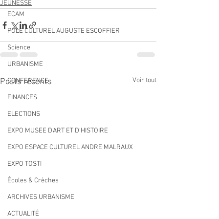
JEUNESSE
ECAM
POLE CULTUREL AUGUSTE ESCOFFIER
Science
URBANISME
Voir tout
Posts récents
CONFERENCE
FINANCES
ELECTIONS
EXPO MUSEE D'ART ET D'HISTOIRE
EXPO ESPACE CULTUREL ANDRE MALRAUX
EXPO TOSTI
Écoles & Crèches
ARCHIVES URBANISME
ACTUALITÉ