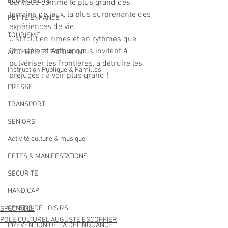
ECO MOBILITE
banlieue comme le plus grand des 
terrains de jeux, la plus surprenante des 
PETITE ENFANCE
expériences de vie.
TOURISME
C'st tout en rimes et en rythmes que 
Christèle et Arthur nous invitent à 
ARCHIVES ET PATRIMOINE
pulvériser les frontières, à détruire les 
Instruction Publique & Familles
préjugés : à voir plus grand !
PRESSE
TRANSPORT
SENIORS
Activité culture & musique
FETES & MANIFESTATIONS
SECURITE
HANDICAP
CENTRE DE LOISIRS
SPECTACLE
POLE CULTUREL AUGUSTE ESCOFFIER
PREVENTION DE LA DELINQUANCE