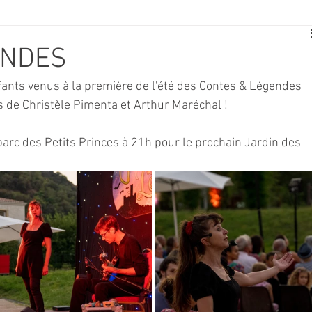
E
SPORT
TRAVAUX
JEUNESSE
SOLIDARITÉ
ENDES
ants venus à la première de l'été des Contes & Légendes 
CE
TOURISME
ARCHIVES ET PATRIMOINE
 de Christèle Pimenta et Arthur Maréchal !
arc des Petits Princes à 21h pour le prochain Jardin des 
TRANSPORT
SENIORS
Activité culture & musique
NDICAP
CENTRE DE LOISIRS
PREVENTION DE LA DELINQU
Science