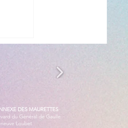
n période
ANNEXE DES MAURETTES
evard du Général de Gaulle
leneuve Loubet