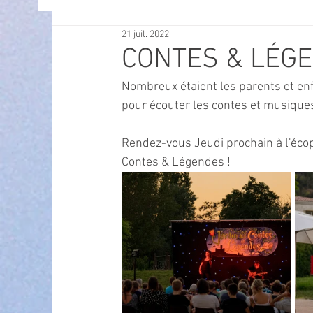
21 juil. 2022
OFFRES D'EMPLOI
POLITIQUE
SPECTACL
CONTES & LÉG
Nombreux étaient les parents et enf
ECONOMIE
ECO MOBILITE
PETITE ENFAN
pour écouter les contes et musiques
Rendez-vous Jeudi prochain à l'écop
Instruction Publique & Familles
PRESSE
Contes & Légendes !
FETES & MANIFESTATIONS
SECURITE
HA
ECAM
POLE CULTUREL AUGUSTE ESCOFFIER