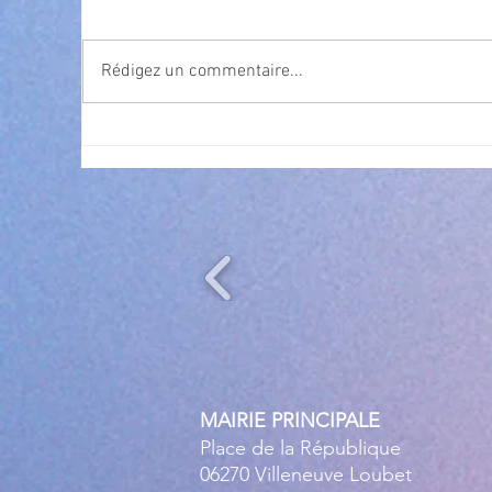
Rédigez un commentaire...
Cet été, la musique s’invite à
Nav
gra
Villeneuve Loubet ! ☀️🎤
MAIRIE PRINCIPALE
Place de la République
06270 Villeneuve Loubet