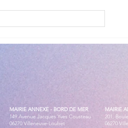
ettes estivales Envibus
LAEP : fermeture e
tuites
estivale !
MAIRIE ANNEXE - BORD DE MER
MAIRIE 
149 Avenue Jacques Yves Cousteau
201, Boul
06270 Villeneuve-Loubet
06270 Vil