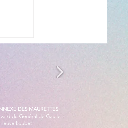
n période
ANNEXE DES MAURETTES
evard du Général de Gaulle
leneuve Loubet