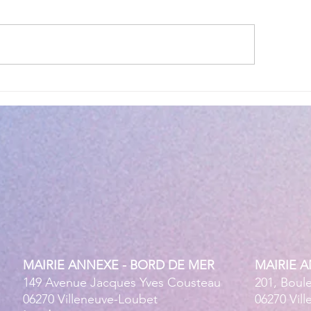
ettes estivales Envibus
LAEP : fermeture e
tuites
estivale !
MAIRIE ANNEXE - BORD DE MER
MAIRIE 
149 Avenue Jacques Yves Cousteau
201, Boul
06270 Villeneuve-Loubet
06270 Vil