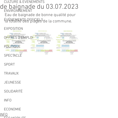
CULTURE & EVENEMENTS
de baignade du 03.07.2023
ENVIRONNEMENT
Eau de baignade de bonne qualité pour 
ÉVÉNEMENTS OFFICIELS
la totalité des plages de la commune.
EXPOSITION
OFFRES D'EMPLOI
POLITIQUE
SPECTACLE
SPORT
TRAVAUX
JEUNESSE
SOLIDARITÉ
INFO
ECONOMIE
INFO