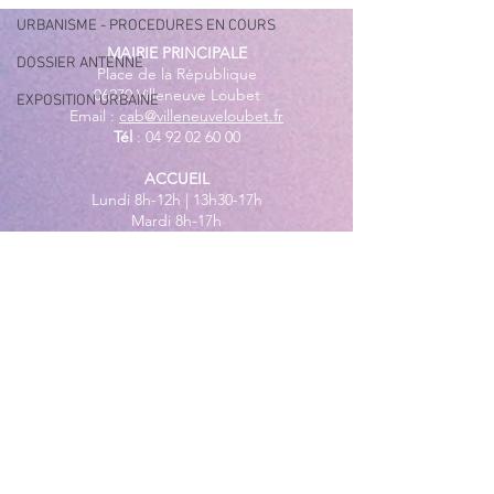
URBANISME - PROCEDURES EN COURS
MAIRIE PRINCIPALE
DOSSIER ANTENNE
Place de la République
06270 Villeneuve Loubet
EXPOSITION URBAINE
Email :
cab@villeneuveloubet.fr
Tél
:
04 92 02 60 00
ACCUEIL
Lundi 8h-12h | 13h30-17h
Mardi 8h-17h
Mercredi 8h-12h | 14h -17h
Jeudi 8h-12h | 13h30-18h
Vendredi 8h-16h
Samedi 9h30-12h30
MAIRIE ANNEXE - BORD DE MER
149 Avenue Jacques Yves Cousteau
06270 Villeneuve-Loubet
Lundi
8h30-12h | 13h30-18h
Du Mardi au Vendredi
8h30-12h | 13h30-17h