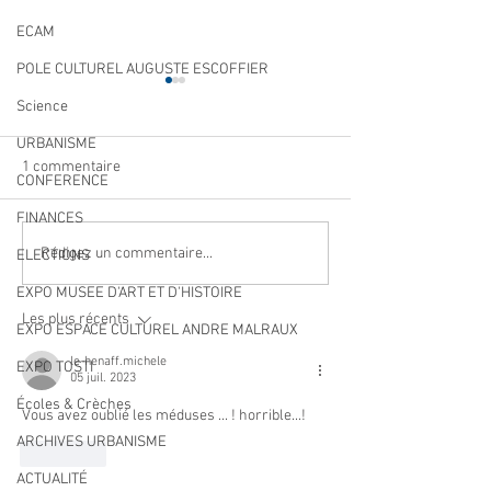
ECAM
POLE CULTUREL AUGUSTE ESCOFFIER
Science
URBANISME
1 commentaire
CONFERENCE
FINANCES
Cet été, la musique s’invite
Navettes estival
Rédigez un commentaire...
ELECTIONS
gratuites
à Villeneuve Loubet ! ☀️🎤
EXPO MUSEE D'ART ET D'HISTOIRE
Les plus récents
EXPO ESPACE CULTUREL ANDRE MALRAUX
le-henaff.michele
EXPO TOSTI
05 juil. 2023
Écoles & Crèches
Vous avez oublié les méduses ... ! horrible...!
ARCHIVES URBANISME
J'aime
ACTUALITÉ