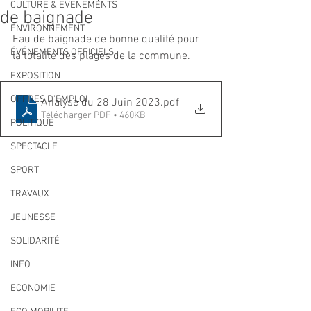
CULTURE & EVENEMENTS
de baignade
ENVIRONNEMENT
Eau de baignade de bonne qualité pour 
ÉVÉNEMENTS OFFICIELS
la totalité des plages de la commune.
EXPOSITION
OFFRES D'EMPLOI
Analyse du 28 Juin 2023
.pdf
Télécharger PDF • 460KB
POLITIQUE
SPECTACLE
SPORT
TRAVAUX
JEUNESSE
SOLIDARITÉ
INFO
ECONOMIE