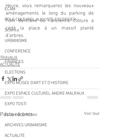
Heure, vous remarquerez les nouveaux 
ECAM
aménagements le long du parking de 
POLE CULTUREL AUGUSTE ESCOFFIER
Font Bertrane où l'ancienne clôture a 
cédé la place à un massif planté 
Science
d'arbres.
URBANISME
CONFERENCE
TRAVAUX
FINANCES
ACTUALITÉ
ELECTIONS
EXPO MUSEE D'ART ET D'HISTOIRE
EXPO ESPACE CULTUREL ANDRE MALRAUX
EXPO TOSTI
Voir tout
Posts récents
Écoles & Crèches
ARCHIVES URBANISME
ACTUALITÉ