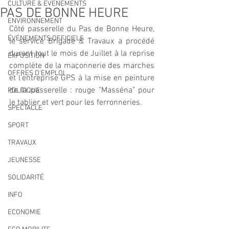
CULTURE & EVENEMENTS
PAS DE BONNE HEURE
ENVIRONNEMENT
Côté passerelle du Pas de Bonne Heure, 
ÉVÉNEMENTS OFFICIELS
le service Brigade & Travaux a procédé 
durant tout le mois de Juillet à la reprise 
EXPOSITION
complète de la maçonnerie des marches 
OFFRES D'EMPLOI
et l'entreprise GPS à la mise en peinture 
de la passerelle : rouge "Masséna" pour 
POLITIQUE
le tablier et vert pour les ferronneries.
SPECTACLE
SPORT
TRAVAUX
JEUNESSE
SOLIDARITÉ
INFO
ECONOMIE