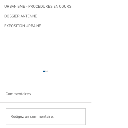
URBANISME - PROCEDURES EN COURS
DOSSIER ANTENNE
EXPOSITION URBAINE
Commentaires
Qualité des eaux de
Cet été, la musiqu
Rédigez un commentaire...
baignade : des résultats
à Villeneuve Loub