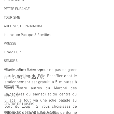
ECO MOBILITE
PETITE ENFANCE
TOURISME
ARCHIVES ET PATRIMOINE
Instruction Publique & Familles
PRESSE
TRANSPORT
SENIORS
Activité culture & musique
Plus aucune raison pour ne pas se garer 
sur le parking du Pôle Escoffier dont le 
FETES & MANIFESTATIONS
stationnement est gratuit, à 5 minutes à 
SECURITE
pieds entre autres du Marché des 
Bugadières du samedi et du centre du 
HANDICAP
village, le tout via une jolie balade au 
CENTRE DE LOISIRS
bord du Loup ! Si vous choisissez de 
bifurquer par le chemin du Pas de Bonne 
PREVENTION DE LA DELINQUANCE