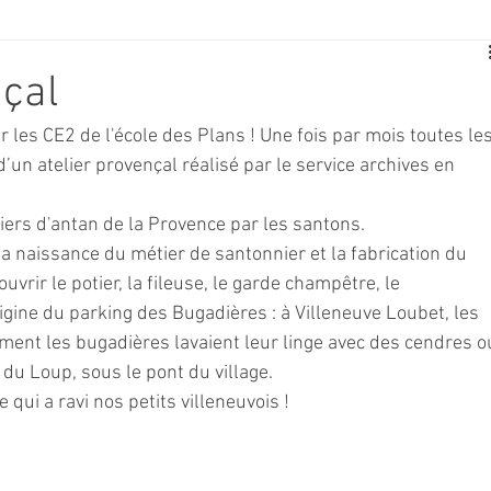
E
SPORT
TRAVAUX
JEUNESSE
SOLIDARITÉ
çal
 les CE2 de l'école des Plans ! Une fois par mois toutes les
CE
TOURISME
ARCHIVES ET PATRIMOINE
’un atelier provençal réalisé par le service archives en 
ers d'antan de la Provence par les santons.
TRANSPORT
SENIORS
Activité culture & musique
 la naissance du métier de santonnier et la fabrication du 
uvrir le potier, la fileuse, le garde champêtre, le 
rigine du parking des Bugadières : à Villeneuve Loubet, les 
NDICAP
CENTRE DE LOISIRS
PREVENTION DE LA DELINQU
ement les bugadières lavaient leur linge avec des cendres o
du Loup, sous le pont du village.
 qui a ravi nos petits villeneuvois !
Science