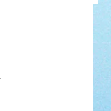
INFO
 
ANCE
u 