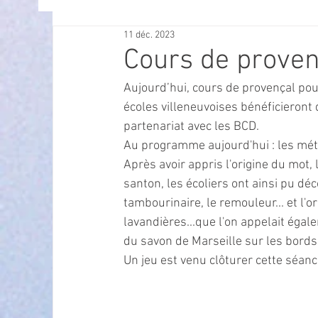
11 déc. 2023
OFFRES D'EMPLOI
POLITIQUE
SPECTACL
Cours de proven
Aujourd’hui, cours de provençal pour
ECONOMIE
ECO MOBILITE
PETITE ENFAN
écoles villeneuvoises bénéficieront d
partenariat avec les BCD.
Au programme aujourd'hui : les méti
Instruction Publique & Familles
PRESSE
Après avoir appris l'origine du mot,
santon, les écoliers ont ainsi pu déco
tambourinaire, le remouleur... et l'o
FETES & MANIFESTATIONS
SECURITE
HA
lavandières...que l'on appelait égal
du savon de Marseille sur les bords 
Un jeu est venu clôturer cette séance
ECAM
POLE CULTUREL AUGUSTE ESCOFFIER