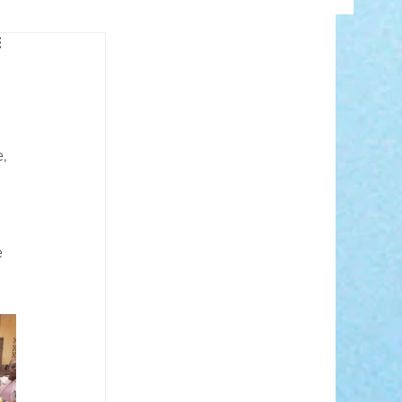
INFO
, 
 
ANCE