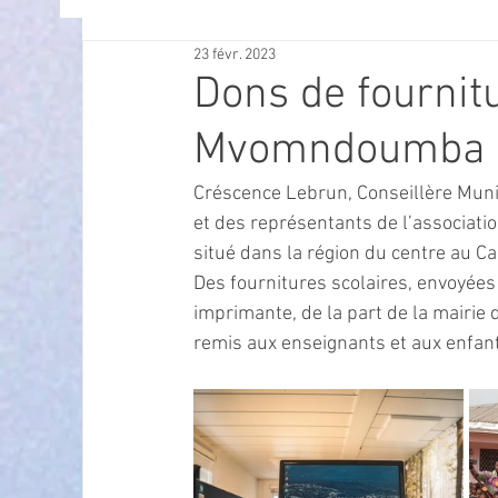
23 févr. 2023
OFFRES D'EMPLOI
POLITIQUE
SPECTACL
Dons de fournit
Mvomndoumba 
ECONOMIE
ECO MOBILITE
PETITE ENFAN
Créscence Lebrun, Conseillère Munici
et des représentants de l’associat
Instruction Publique & Familles
PRESSE
situé dans la région du centre au C
Des fournitures scolaires, envoyées
imprimante, de la part de la mairie 
FETES & MANIFESTATIONS
SECURITE
HA
remis aux enseignants et aux enfants
ECAM
POLE CULTUREL AUGUSTE ESCOFFIER