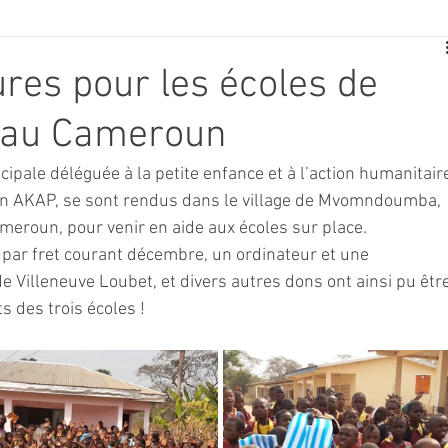
E
SPORT
TRAVAUX
JEUNESSE
SOLIDARITÉ
ures pour les écoles de
au Cameroun
CE
TOURISME
ARCHIVES ET PATRIMOINE
pale déléguée à la petite enfance et à l’action humanitaire
ion AKAP, se sont rendus dans le village de Mvomndoumba, 
TRANSPORT
SENIORS
Activité culture & musique
ameroun, pour venir en aide aux écoles sur place.
 par fret courant décembre, un ordinateur et une 
de Villeneuve Loubet, et divers autres dons ont ainsi pu être
NDICAP
CENTRE DE LOISIRS
PREVENTION DE LA DELINQU
 des trois écoles ! 
Science