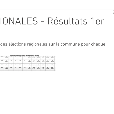
E
SPORT
TRAVAUX
JEUNESSE
SOLIDARITÉ
ONALES - Résultats 1er
CE
TOURISME
ARCHIVES ET PATRIMOINE
 des élections régionales sur la commune pour chaque 
TRANSPORT
SENIORS
Activité culture & musique
NDICAP
CENTRE DE LOISIRS
PREVENTION DE LA DELINQU
Science