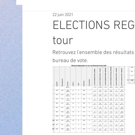
22 juin 2021
OFFRES D'EMPLOI
POLITIQUE
SPECTACL
ELECTIONS REGI
tour
ECONOMIE
ECO MOBILITE
PETITE ENFAN
Retrouvez l'ensemble des résultats
bureau de vote.
Instruction Publique & Familles
PRESSE
FETES & MANIFESTATIONS
SECURITE
HA
ECAM
POLE CULTUREL AUGUSTE ESCOFFIER