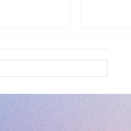
ettes estivales Envibus
LAEP : fermeture e
tuites
estivale !