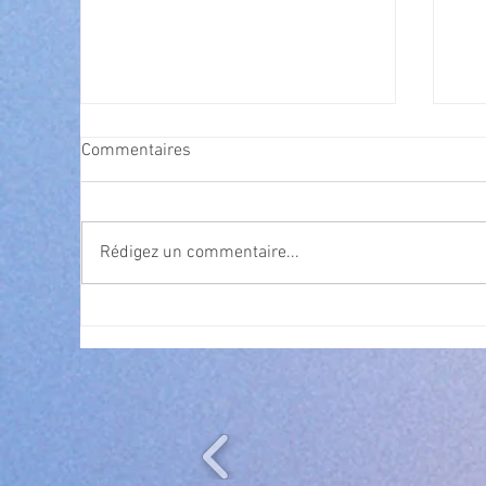
Commentaires
Rédigez un commentaire...
Cet été, la musique s’invite à
Nav
gra
Villeneuve Loubet ! ☀️🎤