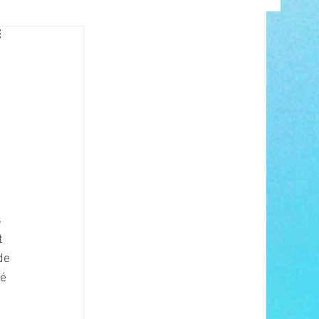
INFO
 
ANCE
 
t 
de 
é 