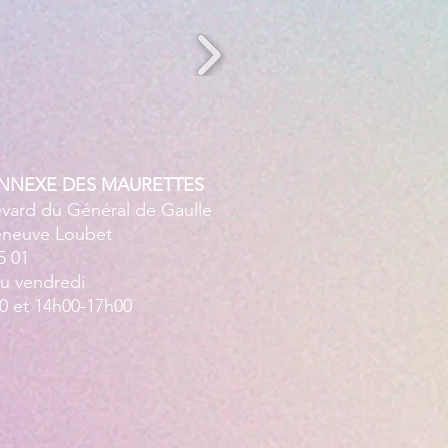
ANNEXE DES MAURETTES
evard du Général de Gaulle
leneuve Loubet
5 01
au vendredi
0 et 14h00-17h00