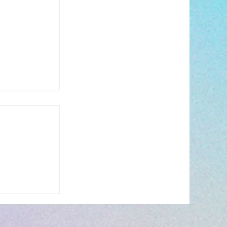
s’invite à
 ☀️🎤