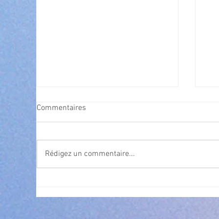
Commentaires
Rédigez un commentaire...
Exposition Magre "Inattendu"
Qua
des
l’