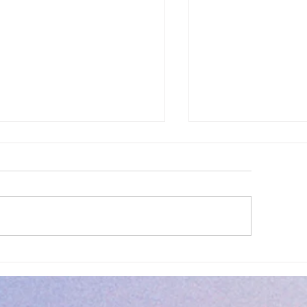
lité des eaux de baignade :
Cet été, la musique 
 résultats conformes sur
Villeneuve Loubet !
ensemble des plages