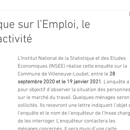
E
SPORT
TRAVAUX
JEUNESSE
SOLIDARITÉ
que sur l’Emploi, le
ctivité
CE
TOURISME
ARCHIVES ET PATRIMOINE
L’Institut National de la Statistique et des Etudes 
TRANSPORT
SENIORS
Activité culture & musique
Economiques (INSEE) réalise cette enquête sur la 
Commune de Villeneuve-Loubet, entre le 
28 
septembre 2020 et le 19 janvier 2021
. L’enquête a
NDICAP
CENTRE DE LOISIRS
PREVENTION DE LA DELINQU
pour objectif d’observer la situation des personnes
sur le marché du travail. Quelques ménages seron
sollicités. Ils recevront une lettre indiquant l’objet 
Science
l’enquête et le nom de l’enquêteur de l’Insee charg
de les interroger. L’enquêteur contactera les 
ménages concernés. Il sera muni d’une carte 