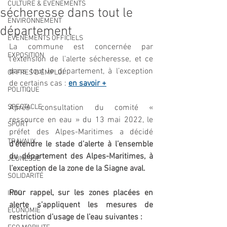
CULTURE & EVENEMENTS
sécheresse dans tout le
ENVIRONNEMENT
département
ÉVÉNEMENTS OFFICIELS
La commune est concernée par 
EXPOSITION
l'extension de l'alerte sécheresse, et ce 
dans tout le département, à l’exception 
OFFRES D'EMPLOI
de certains cas : 
en savoir +
POLITIQUE
SPECTACLE
Après consultation du comité « 
ressource en eau » du 13 mai 2022, le 
SPORT
préfet des Alpes-Maritimes a décidé 
TRAVAUX
d’étendre le stade d’alerte à l’ensemble 
du département des Alpes-Maritimes, à 
JEUNESSE
l’exception de la zone de la Siagne aval. 
SOLIDARITÉ
Pour rappel, sur les zones placées en 
INFO
alerte s’appliquent les mesures de 
ECONOMIE
restriction d’usage de l’eau suivantes :