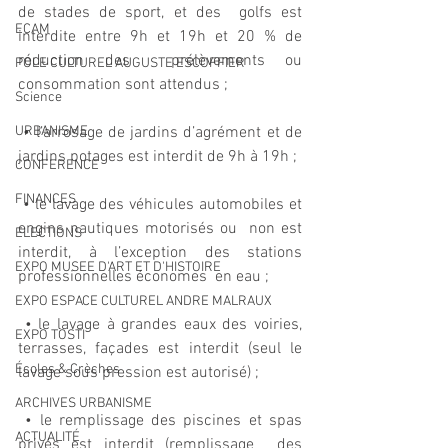
de stades de sport, et des  golfs est 
ECAM
interdite entre 9h et 19h et 20 % de 
réduction des  prélèvements ou 
POLE CULTUREL AUGUSTE ESCOFFIER
consommation sont attendus ; 
Science
URBANISME
 • l’arrosage de jardins d’agrément et de 
jardins potages est interdit de 9h à 19h ; 
CONFERENCE
FINANCES
 • le lavage des véhicules automobiles et 
engins nautiques motorisés ou  non est 
ELECTIONS
interdit, à l’exception des stations 
EXPO MUSEE D'ART ET D'HISTOIRE
professionnelles économes  en eau ; 
EXPO ESPACE CULTUREL ANDRE MALRAUX
 • le lavage à grandes eaux des voiries, 
EXPO TOSTI
terrasses, façades est interdit (seul le 
Écoles & Crèches
lavage sous pression est autorisé) ; 
ARCHIVES URBANISME
 • le remplissage des piscines et spas 
ACTUALITÉ
privés est interdit (remplissage  des 