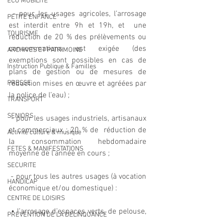
ECO MOBILITE
 - pour les usages agricoles, l’arrosage 
PETITE ENFANCE
est interdit entre 9h et 19h, et  une 
TOURISME
réduction de 20 % des prélèvements ou 
consommations est exigée (des  
ARCHIVES ET PATRIMOINE
exemptions sont possibles en cas de 
Instruction Publique & Familles
plans de gestion ou de mesures de  
PRESSE
réduction mises en œuvre et agréées par 
la police de l’eau) ;
TRANSPORT
SENIORS
 - pour les usages industriels, artisanaux 
et commerciaux : 20 % de  réduction de 
Activité culture & musique
la consommation hebdomadaire 
FETES & MANIFESTATIONS
moyenne de l’année en cours ; 
SECURITE
 - pour tous les autres usages (à vocation 
HANDICAP
économique et/ou domestique) : 
CENTRE DE LOISIRS
 • l’arrosage d’espaces verts, de pelouse, 
PREVENTION DE LA DELINQUANCE