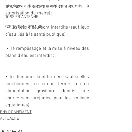
piscines et spas publics soumis à 
URBANISME - PROCEDURES EN COURS
autorisation du maire) ; 
DOSSIER ANTENNE
EXPOSITION URBAINE
 •  les jeux d’eau sont interdits (sauf jeux 
d’eau liés à la santé publique) ; 
 •  le remplissage et la mise à niveau des 
plans d’eau est interdit ; 
•  les fontaines sont fermées sauf si elles 
fonctionnent en circuit fermé  ou en 
alimentation gravitaire depuis une 
source sans préjudice pour les  milieux 
aquatiques). 
ENVIRONNEMENT
ACTUALITÉ