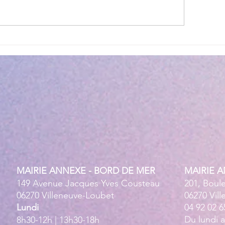
ettes estivales Envibus
LAEP : fermeture e
tuites
estivale !
MAIRIE ANNEXE - BORD DE MER
MAIRIE 
149 Avenue Jacques Yves Cousteau
201, Boul
06270 Villeneuve-Loubet
06270 Vil
Lundi
04 92 02 6
Du lundi 
8h30-12h | 13h30-18h