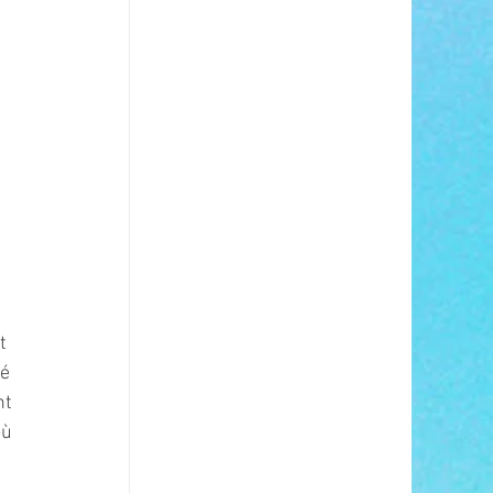
t 
é 
t 
ù 