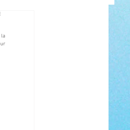
INFO
la 
ur 
ANCE