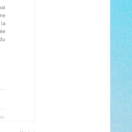
al 
ne 
la 
ée 
du 