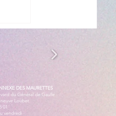
n période
ANNEXE DES MAURETTES
evard du Général de Gaulle
leneuve Loubet
5 01
au vendredi