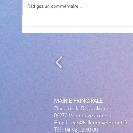
Rédigez un commentaire...
Cet été, la musique s’invite à
Nav
gra
Villeneuve Loubet ! ☀️🎤
MAIRIE PRINCIPALE
Place de la République
06270 Villeneuve Loubet
Email :
cab@villeneuveloubet.fr
Tél
: 04 92 02 60 00