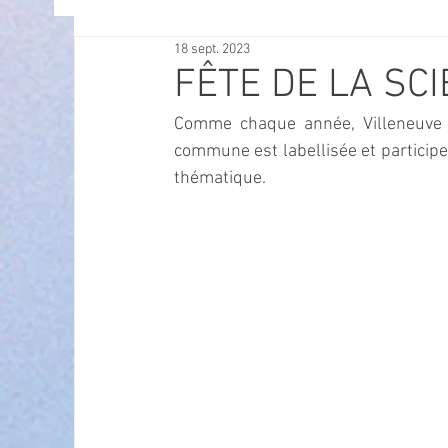
18 sept. 2023
OFFRES D'EMPLOI
POLITIQUE
SPECTACL
FÊTE DE LA SC
Comme chaque année, Villeneuve 
ECONOMIE
ECO MOBILITE
PETITE ENFAN
commune est labellisée et participe à
thématique.
Instruction Publique & Familles
PRESSE
FETES & MANIFESTATIONS
SECURITE
HA
ECAM
POLE CULTUREL AUGUSTE ESCOFFIER