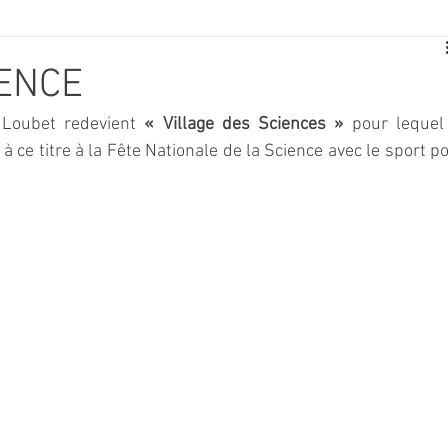
E
SPORT
TRAVAUX
JEUNESSE
SOLIDARITÉ
IENCE
Loubet redevient 
« Village des Sciences »
 pour lequel 
CE
TOURISME
ARCHIVES ET PATRIMOINE
 ce titre à la Fête Nationale de la Science avec le sport po
TRANSPORT
SENIORS
Activité culture & musique
NDICAP
CENTRE DE LOISIRS
PREVENTION DE LA DELINQU
Science