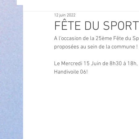
12 juin 2022
OFFRES D'EMPLOI
POLITIQUE
SPECTACL
FÊTE DU SPORT 
A l'occasion de la 25ème Fête du Sp
ECONOMIE
ECO MOBILITE
PETITE ENFAN
proposées au sein de la commune !
Le Mercredi 15 Juin de 8h30 à 18h, 
Instruction Publique & Familles
PRESSE
Handivoile 06!
FETES & MANIFESTATIONS
SECURITE
HA
ECAM
POLE CULTUREL AUGUSTE ESCOFFIER