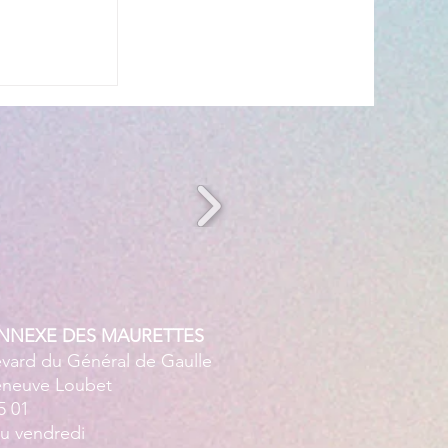
s’invite à
 ☀️🎤
ANNEXE DES MAURETTES
evard du Général de Gaulle
leneuve Loubet
5 01
au vendredi