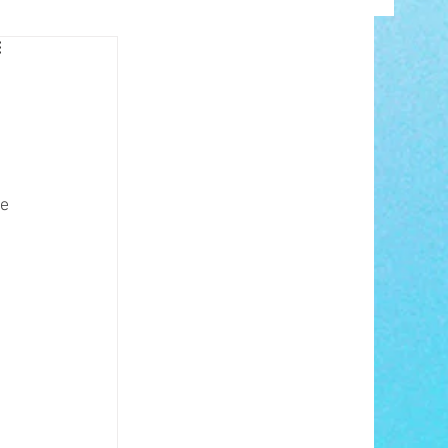
INFO
 
e 
ANCE