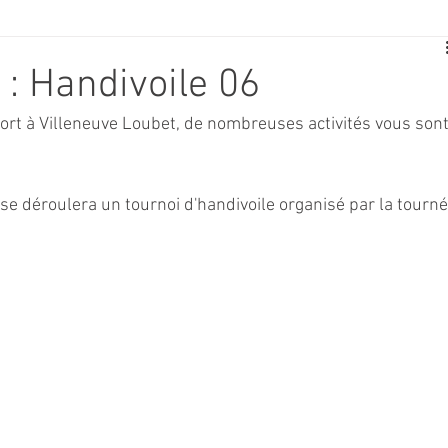
E
SPORT
TRAVAUX
JEUNESSE
SOLIDARITÉ
: Handivoile 06
ort à Villeneuve Loubet, de nombreuses activités vous sont
CE
TOURISME
ARCHIVES ET PATRIMOINE
se déroulera un tournoi d'handivoile organisé par la tourné
TRANSPORT
SENIORS
Activité culture & musique
NDICAP
CENTRE DE LOISIRS
PREVENTION DE LA DELINQU
Science