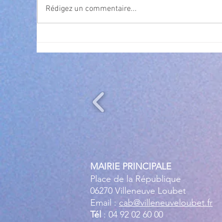
Rédigez un commentaire...
Exposition Magre "Inattendu"
Qua
des
l’
MAIRIE PRINCIPALE
Place de la République
06270 Villeneuve Loubet
Email :
cab@villeneuveloubet.fr
Tél
: 04 92 02 60 00