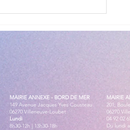
lité des eaux de baignade :
Cet été, la musique 
 résultats conformes sur
Villeneuve Loubet !
ensemble des plages
MAIRIE ANNEXE - BORD DE MER
MAIRIE 
149 Avenue Jacques Yves Cousteau
201, Boul
06270 Villeneuve-Loubet
06270 Vil
Lundi
04 92 02 6
Du lundi 
8h30-12h | 13h30-18h