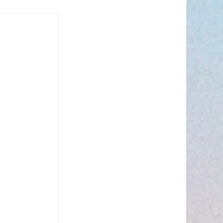
s’invite à
 ☀️🎤