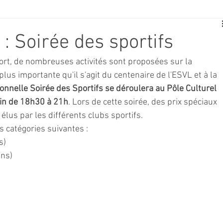
E
SPORT
TRAVAUX
JEUNESSE
SOLIDARITÉ
 Soirée des sportifs
ort, de nombreuses activités sont proposées sur la 
CE
TOURISME
ARCHIVES ET PATRIMOINE
us importante qu'il s'agit du centenaire de l'ESVL et à la 
tionnelle Soirée des Sportifs se déroulera au Pôle Culturel 
uin de 18h30 à 21h
. Lors de cette soirée, des prix spéciaux 
TRANSPORT
SENIORS
Activité culture & musique
élus par les différents clubs sportifs. 
 catégories suivantes :
s)
NDICAP
CENTRE DE LOISIRS
PREVENTION DE LA DELINQU
ans)
Science