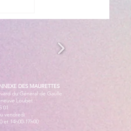
ANNEXE DES MAURETTES
evard du Général de Gaulle
leneuve Loubet
5 01
au vendredi
0 et 14h00-17h00