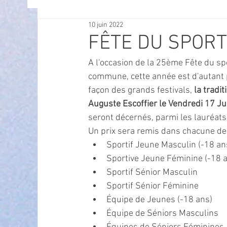
10 juin 2022
OFFRES D'EMPLOI
POLITIQUE
SPECTACL
FÊTE DU SPORT :
A l'occasion de la 25ème Fête du sp
ECONOMIE
ECO MOBILITE
PETITE ENFAN
commune, cette année est d'autant pl
façon des grands festivals, 
la tradi
Auguste Escoffier le Vendredi 17 J
Instruction Publique & Familles
PRESSE
seront décernés, parmi les lauréats 
Un prix sera remis dans chacune des
Sportif Jeune Masculin (-18 an
FETES & MANIFESTATIONS
SECURITE
HA
Sportive Jeune Féminine (-18 
Sportif Sénior Masculin
Sportif Sénior Féminine
ECAM
POLE CULTUREL AUGUSTE ESCOFFIER
Équipe de Jeunes (-18 ans)
Équipe de Séniors Masculins