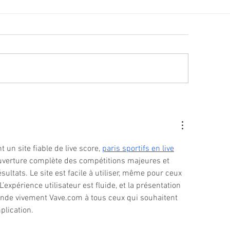
lité des eaux de baignade :
Cet été, la musique 
 résultats conformes sur
Villeneuve Loubet !
ensemble des plages
un site fiable de live score, 
paris sportifs en live
couverture complète des compétitions majeures et 
ultats. Le site est facile à utiliser, même pour ceux 
’expérience utilisateur est fluide, et la présentation 
ande vivement Vave.com à tous ceux qui souhaitent 
plication.