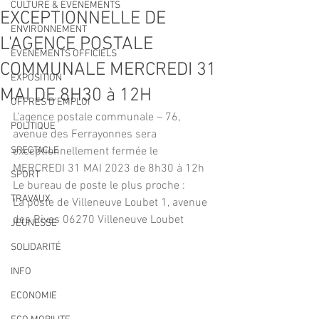
CULTURE & EVENEMENTS
EXCEPTIONNELLE DE
ENVIRONNEMENT
L'AGENCE POSTALE
ÉVÉNEMENTS OFFICIELS
COMMUNALE MERCREDI 31
EXPOSITION
MAI DE 8H30 à 12H
OFFRES D'EMPLOI
L’agence postale communale – 76, 
POLITIQUE
avenue des Ferrayonnes sera 
SPECTACLE
exceptionnellement fermée le 
MERCREDI 31 MAI 2023 de 8h30 à 12h 
SPORT
Le bureau de poste le plus proche : 
TRAVAUX
La poste de Villeneuve Loubet 1, avenue 
des Rives 06270 Villeneuve Loubet
JEUNESSE
SOLIDARITÉ
INFO
ECONOMIE