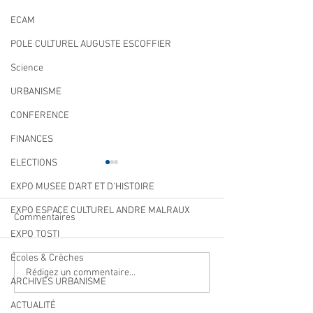
ECAM
POLE CULTUREL AUGUSTE ESCOFFIER
Science
URBANISME
CONFERENCE
FINANCES
ELECTIONS
EXPO MUSEE D'ART ET D'HISTOIRE
EXPO ESPACE CULTUREL ANDRE MALRAUX
Commentaires
EXPO TOSTI
Écoles & Crèches
Navettes estivales Envibus
LAEP : fermeture
Rédigez un commentaire...
ARCHIVES URBANISME
gratuites
période estivale !
ACTUALITÉ