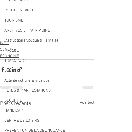
ECO MOBILITE
PETITE ENFANCE
TOURISME
ARCHIVES ET PATRIMOINE
Instruction Publique & Familles
INFO
SENIORS
PRESSE
ECONOMIE
TRANSPORT
SENIORS
Activité culture & musique
FETES & MANIFESTATIONS
SECURITE
Voir tout
Posts récents
HANDICAP
CENTRE DE LOISIRS
PREVENTION DE LA DELINQUANCE