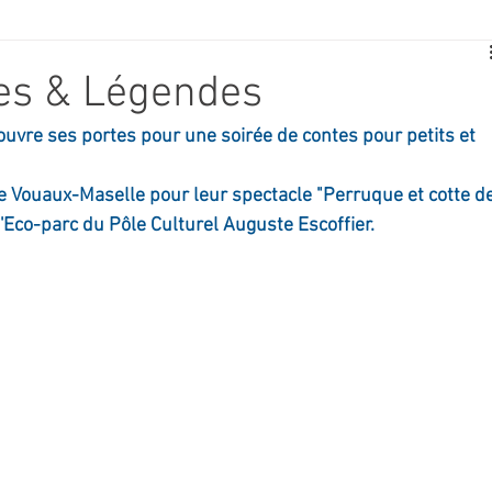
E
SPORT
TRAVAUX
JEUNESSE
SOLIDARITÉ
tes & Légendes
uvre ses portes pour une soirée de contes pour petits et 
CE
TOURISME
ARCHIVES ET PATRIMOINE
e Vouaux-Maselle pour leur spectacle "Perruque et cotte de
 l'Eco-parc du Pôle Culturel Auguste Escoffier.
TRANSPORT
SENIORS
Activité culture & musique
NDICAP
CENTRE DE LOISIRS
PREVENTION DE LA DELINQU
Science