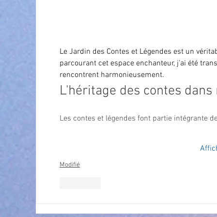
En visitant 
ce magnifique site
, j'ai retrouvé c
les contes.
Le Jardin des Contes et Légendes est un véritabl
parcourant cet espace enchanteur, j'ai été trans
rencontrent harmonieusement. 
L'héritage des contes dans 
Les contes et légendes font partie intégrante d
Affic
Modifié
J'aime