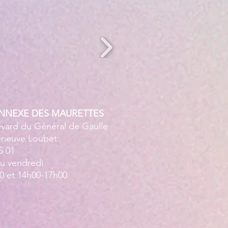
ANNEXE DES MAURETTES
evard du Général de Gaulle
leneuve Loubet
5 01
au vendredi
0 et 14h00-17h00