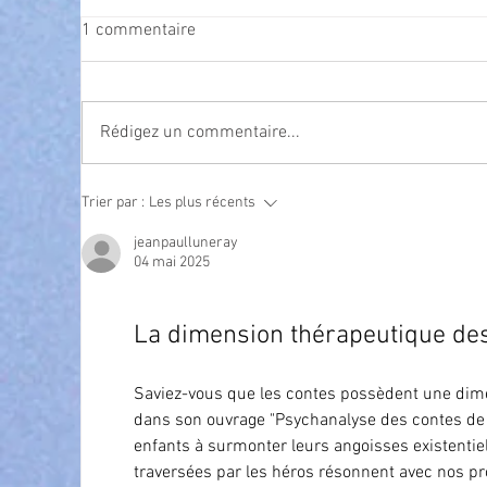
1 commentaire
Rédigez un commentaire...
Exposition Magre "Inattendu"
Qua
Trier par :
Les plus récents
des
l’
jeanpaulluneray
04 mai 2025
La dimension thérapeutique de
Saviez-vous que les contes possèdent une dim
dans son ouvrage "Psychanalyse des contes de 
enfants à surmonter leurs angoisses existentiel
traversées par les héros résonnent avec nos pro