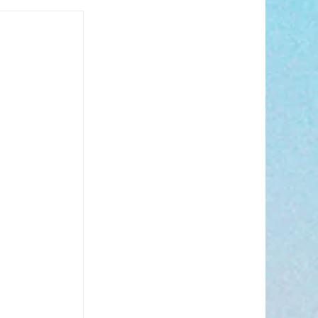
s’invite à
 ☀️🎤