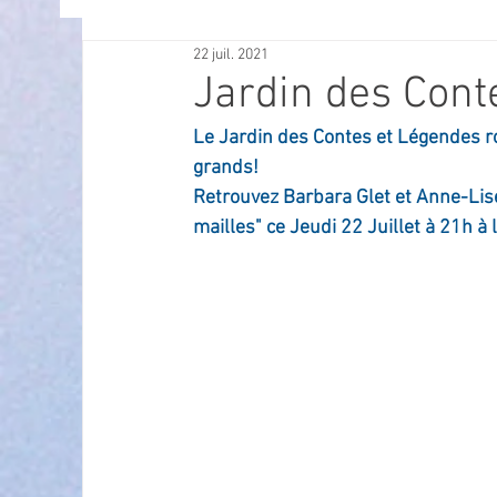
22 juil. 2021
OFFRES D'EMPLOI
POLITIQUE
SPECTACL
Jardin des Con
Le Jardin des Contes et Légendes ro
ECONOMIE
ECO MOBILITE
PETITE ENFAN
grands!
Retrouvez Barbara Glet et Anne-Lis
mailles" ce Jeudi 22 Juillet à 21h à
Instruction Publique & Familles
PRESSE
FETES & MANIFESTATIONS
SECURITE
HA
ECAM
POLE CULTUREL AUGUSTE ESCOFFIER