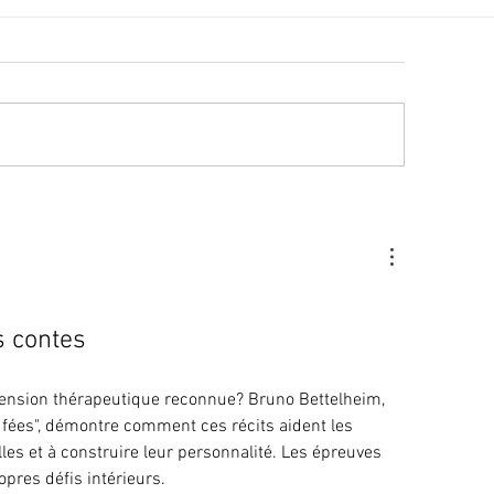
lité des eaux de baignade :
Cet été, la musique 
 résultats conformes sur
Villeneuve Loubet !
ensemble des plages
s contes
ension thérapeutique reconnue? Bruno Bettelheim, 
fées", démontre comment ces récits aident les 
les et à construire leur personnalité. Les épreuves 
pres défis intérieurs.