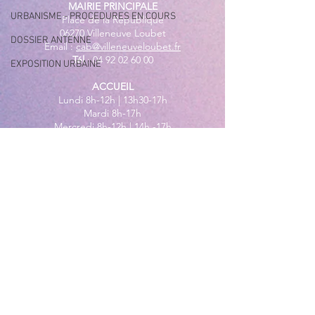
MAIRIE PRINCIPALE
URBANISME - PROCEDURES EN COURS
Place de la République
06270 Villeneuve Loubet
DOSSIER ANTENNE
Email :
cab@villeneuveloubet.fr
Tél
:
04 92 02 60 00
EXPOSITION URBAINE
ACCUEIL
Lundi 8h-12h | 13h30-17h
Mardi 8h-17h
Mercredi 8h-12h | 14h -17h
Jeudi 8h-12h | 13h30-18h
Vendredi 8h-16h
Samedi 9h30-12h30
MAIRIE ANNEXE - BORD DE MER
149 Avenue Jacques Yves Cousteau
06270 Villeneuve-Loubet
Lundi
8h30-12h | 13h30-18h
Du Mardi au Vendredi
8h30-12h | 13h30-17h
Tél
:
04 92 02 99 78