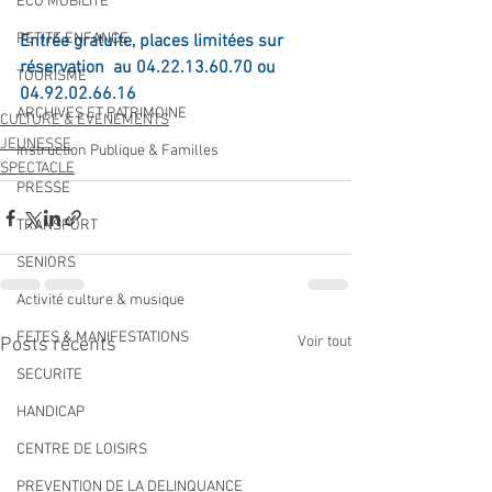
ECO MOBILITE
PETITE ENFANCE
Entrée gratuite, places limitées sur 
réservation  au 04.22.13.60.70 ou 
TOURISME
04.92.02.66.16
ARCHIVES ET PATRIMOINE
CULTURE & EVENEMENTS
JEUNESSE
Instruction Publique & Familles
SPECTACLE
PRESSE
TRANSPORT
SENIORS
Activité culture & musique
FETES & MANIFESTATIONS
Voir tout
Posts récents
SECURITE
HANDICAP
CENTRE DE LOISIRS
PREVENTION DE LA DELINQUANCE