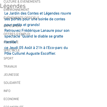
CULTURE & EVENEMENTS
Légendes
ENVIRONNEMENT
Le Jardin des Contes et Légendes rouvre 
ÉVÉNEMENTS OFFICIELS
ses portes pour une soirée de contes 
pour petits et grands!
EXPOSITION
Retrouvez Frédérique Lanaure pour son 
OFFRES D'EMPLOI
spectacle "Quand le diable se gratte 
l'oreille" 
POLITIQUE
ce Jeudi 05 Août à 21h à l'Eco-parc du 
SPECTACLE
Pôle Culturel Auguste Escoffier.
SPORT
TRAVAUX
JEUNESSE
SOLIDARITÉ
INFO
ECONOMIE