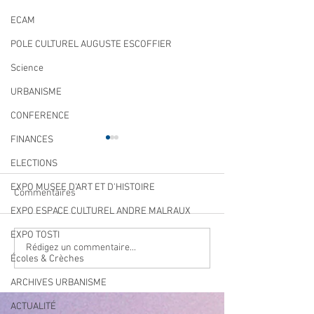
ECAM
POLE CULTUREL AUGUSTE ESCOFFIER
Science
URBANISME
CONFERENCE
FINANCES
ELECTIONS
EXPO MUSEE D'ART ET D'HISTOIRE
Commentaires
EXPO ESPACE CULTUREL ANDRE MALRAUX
EXPO TOSTI
Qualité des eaux de
Cet été, la musiqu
Rédigez un commentaire...
Écoles & Crèches
baignade : des résultats
à Villeneuve Loub
conformes sur l’ensemble
ARCHIVES URBANISME
des plages
ACTUALITÉ