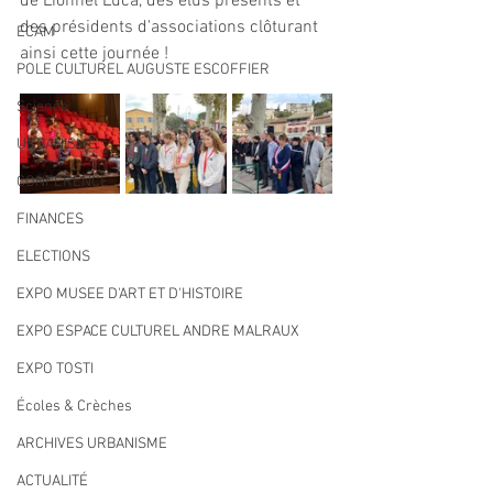
de Lionnel Luca, des élus présents et 
des présidents d'associations clôturant 
ECAM
ainsi cette journée !
POLE CULTUREL AUGUSTE ESCOFFIER
Science
URBANISME
CONFERENCE
FINANCES
ELECTIONS
EXPO MUSEE D'ART ET D'HISTOIRE
EXPO ESPACE CULTUREL ANDRE MALRAUX
EXPO TOSTI
Écoles & Crèches
ARCHIVES URBANISME
ACTUALITÉ