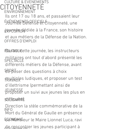
CULTURE & EVENEMENTS
CITOYENNETÉ
ENVIRONNEMENT
Ils ont 17 ou 18 ans, et passaient leur 
ÉVÉNEMENTS OFFICIELS
Journée Défense et Citoyenneté, une 
journée dédiée à la France, son histoire 
EXPOSITION
et aux métiers de la Défense de la Nation.
OFFRES D'EMPLOI
Durant cette journée, les instructeurs 
POLITIQUE
militaires ont tout d'abord présenté les 
SPECTACLE
différents métiers de la Défense, avant 
SPORT
de poser des questions à choix 
multiples ludiques, et proposer un test 
TRAVAUX
d'illettrisme (permettant ainsi de 
JEUNESSE
proposer un suivi aux jeunes les plus en 
difficulté). 
SOLIDARITÉ
Direction la stèle commémorative de la 
INFO
Mort du Général de Gaulle en présence 
ECONOMIE
de Monsieur le Maire Lionnel Luca, ravi 
de rencontrer les jeunes participant à 