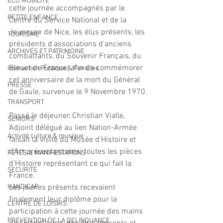
ECO MOBILITE
cette journée accompagnés par le 
PETITE ENFANCE
Centre du Service National et de la 
Jeunesse de Nice, les élus présents, les 
TOURISME
présidents d'associations d'anciens 
ARCHIVES ET PATRIMOINE
combattants, du Souvenir Français, du 
Bleuet de France, afin de commémorer 
Instruction Publique & Familles
cet anniversaire de la mort du Général 
PRESSE
de Gaule, survenue le 9 Novembre 1970.
TRANSPORT
Passé le déjeuner, Christian Vialle, 
SENIORS
Adjoint délégué au lien Nation-Armée 
Activité culture & musique
faisait la visite du Musée d'Histoire et 
d'Art présentant ainsi toutes les pièces 
FETES & MANIFESTATIONS
d'Histoire représentant ce qui fait la 
SECURITE
France.
HANDICAP
Les jeunes présents recevaient 
finalement leur diplôme pour la 
CENTRE DE LOISIRS
participation à cette journée des mains 
PREVENTION DE LA DELINQUANCE