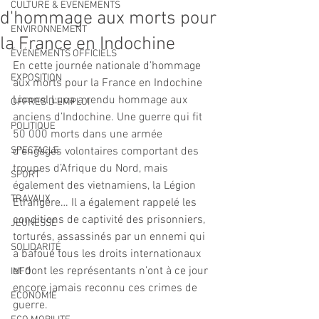
CULTURE & EVENEMENTS
d'hommage aux morts pour
ENVIRONNEMENT
la France en Indochine
ÉVÉNEMENTS OFFICIELS
En cette journée nationale d’hommage 
EXPOSITION
aux morts pour la France en Indochine 
Lionnel Luca a rendu hommage aux 
OFFRES D'EMPLOI
anciens d’Indochine. Une guerre qui fit 
POLITIQUE
50 000 morts dans une armée 
SPECTACLE
d’engagés volontaires comportant des 
troupes d’Afrique du Nord, mais 
SPORT
également des vietnamiens, la Légion 
TRAVAUX
Etrangère… Il a également rappelé les 
conditions de captivité des prisonniers, 
JEUNESSE
torturés, assassinés par un ennemi qui 
SOLIDARITÉ
a bafoué tous les droits internationaux 
et dont les représentants n’ont à ce jour 
INFO
encore jamais reconnu ces crimes de 
ECONOMIE
guerre.