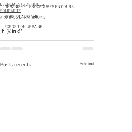
ÉVÉNEMENTS OFFICIELS
URBANISME - PROCEDURES EN COURS
SOLIDARITÉ
DOSSIER ANTENNE
ARCHIVES ET PATRIMOINE
EXPOSITION URBAINE
Voir tout
Posts récents