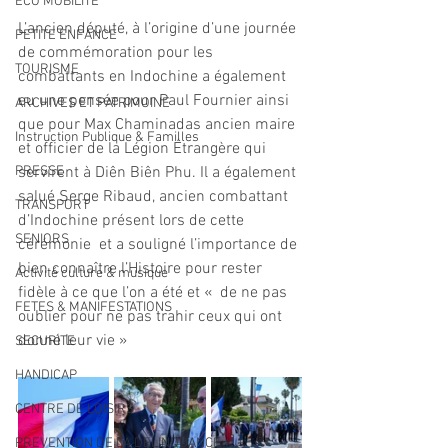
ECO MOBILITE
L’ancien député, à l’origine d’une journée 
PETITE ENFANCE
de commémoration pour les 
TOURISME
combattants en Indochine a également 
eu une pensée pour Paul Fournier ainsi 
ARCHIVES ET PATRIMOINE
que pour Max Chaminadas ancien maire 
Instruction Publique & Familles
et officier de la Légion Étrangère qui 
PRESSE
servirent à Diên Biên Phu. Il a également 
salué Serge Ribaud, ancien combattant 
TRANSPORT
d’Indochine présent lors de cette 
SENIORS
cérémonie  et a souligné l’importance de 
bien connaître l’Histoire pour rester 
Activité culture & musique
fidèle à ce que l’on a été et «  de ne pas 
FETES & MANIFESTATIONS
oublier pour ne pas trahir ceux qui ont 
donné leur vie »
SECURITE
HANDICAP
CENTRE DE LOISIRS
PREVENTION DE LA DELINQUANCE