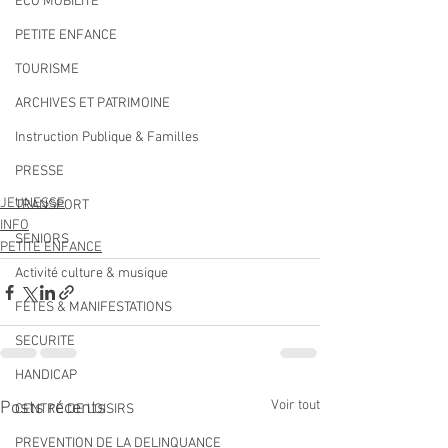
ECO MOBILITE
PETITE ENFANCE
TOURISME
ARCHIVES ET PATRIMOINE
Instruction Publique & Familles
PRESSE
JEUNESSE
TRANSPORT
INFO
SENIORS
PETITE ENFANCE
Activité culture & musique
FETES & MANIFESTATIONS
SECURITE
HANDICAP
Voir tout
Posts récents
CENTRE DE LOISIRS
PREVENTION DE LA DELINQUANCE