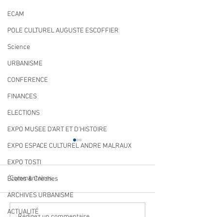
ECAM
POLE CULTUREL AUGUSTE ESCOFFIER
Science
URBANISME
CONFERENCE
FINANCES
ELECTIONS
EXPO MUSEE D'ART ET D'HISTOIRE
EXPO ESPACE CULTUREL ANDRE MALRAUX
EXPO TOSTI
Commentaires
Écoles & Crèches
ARCHIVES URBANISME
ACTUALITÉ
Rédigez un commentaire...