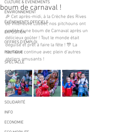
CULTURE & EVENEMENTS
boum de carnaval !
ENVIRONNEMENT
🎉 Cet après-midi, à la Crèche des Rives 
ÉVÉNEMENTS OFFICIELS
de Villeneuve Loubet, nos pitchouns ont 
profité d'une boum de Carnaval après un 
EXPOSITION
délicieux goûter ! Tout le monde était 
OFFRES D'EMPLOI
déguisé et prêt à faire la fête ! 🎊 La 
semaine continue avec plein d'autres 
POLITIQUE
ateliers amusants !
SPECTACLE
SPORT
TRAVAUX
JEUNESSE
SOLIDARITÉ
INFO
ECONOMIE