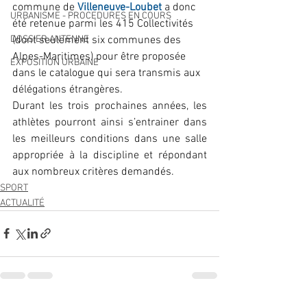
commune de 
Villeneuve-Loubet
a donc 
URBANISME - PROCEDURES EN COURS
été retenue parmi les 415 Collectivités 
(dont seulement six communes des 
DOSSIER ANTENNE
Alpes-Maritimes) pour être proposée 
EXPOSITION URBAINE
dans le catalogue qui sera transmis aux 
délégations étrangères. 
Durant les trois prochaines années, les 
athlètes pourront ainsi s’entrainer dans 
les meilleurs conditions dans une salle 
appropriée à la discipline et répondant 
aux nombreux critères demandés.
SPORT
ACTUALITÉ