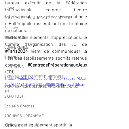
bureau exécutif de la Fédération 
ECAM
Internationale comme Centre 
International de la Francophonie 
POLE CULTUREL AUGUSTE ESCOFFIER
d’Haltérophile rassemblant une trentaine 
Science
de nations.
Fort de ces éléments d’appréciations, le 
URBANISME
Comité d’Organisation des JO de 
CONFERENCE
#Paris2024
 vient de communiquer la 
FINANCES
liste des établissements sportifs retenus 
comme 
#CentredePréparationauxJeux
ELECTIONS
(CPJ). 
EXPO MUSEE D'ART ET D'HISTOIRE
https://video.wixstatic.com/video/97ad9e_7b0af
5ad9bf4496f8b874503eaf058ff/240p/mp4/file.m
EXPO ESPACE CULTUREL ANDRE MALRAUX
p4
EXPO TOSTI
Écoles & Crèches
ARCHIVES URBANISME
Grâce à cet équipement sportif, la 
ACTUALITÉ