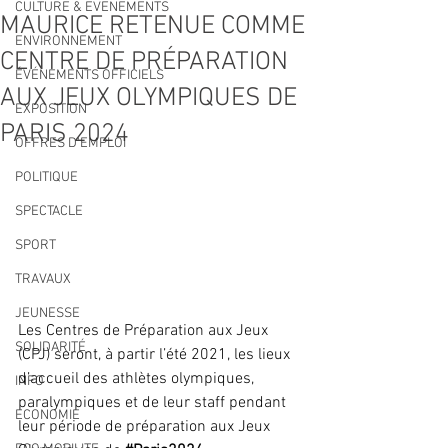
CULTURE & EVENEMENTS
MAURICE RETENUE COMME
ENVIRONNEMENT
CENTRE DE PRÉPARATION
ÉVÉNEMENTS OFFICIELS
AUX JEUX OLYMPIQUES DE
EXPOSITION
PARIS 2024
OFFRES D'EMPLOI
POLITIQUE
SPECTACLE
SPORT
TRAVAUX
JEUNESSE
Les Centres de Préparation aux Jeux 
SOLIDARITÉ
(CPJ) seront, à partir l’été 2021, les lieux 
d’accueil des athlètes olympiques, 
INFO
paralympiques et de leur staff pendant 
ECONOMIE
leur période de préparation aux Jeux 