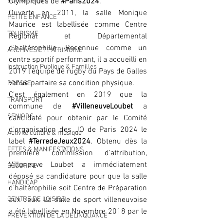
ECO MOBILITE
Olympiques de 
#Paris2024
. 
Ouverte en 2011, la salle Monique 
PETITE ENFANCE
Maurice est labellisée comme Centre 
TOURISME
Régional et Départemental 
d’haltérophilie. Reconnue comme un 
ARCHIVES ET PATRIMOINE
centre sportif performant, il a accueilli en 
Instruction Publique & Familles
2019 l’équipe de rugby du Pays de Galles 
venue parfaire sa condition physique.
PRESSE
C’est également en 2019 que la 
TRANSPORT
commune de 
#VilleneuveLoubet
 a 
SENIORS
candidaté pour obtenir par le Comité 
d’organisation des JO de Paris 2024 le 
Activité culture & musique
label 
#TerredeJeux2024
. Obtenu dès la 
FETES & MANIFESTATIONS
première commission d’attribution, 
Villeneuve Loubet a immédiatement 
SECURITE
déposé sa candidature pour que la salle 
HANDICAP
d’haltérophilie soit Centre de Préparation 
CENTRE DE LOISIRS
aux Jeux. La salle de sport villeneuvoise 
a été labellisée en Novembre 2018 par le 
PREVENTION DE LA DELINQUANCE