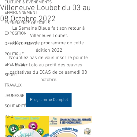
CULTURE & EVENEMENTS
Villeneuve Loubet du 03 au
ENVIRONNEMENT
08 Octobre 2022
ÉVÉNEMENTS OFFICIELS
La Semaine Bleue fait son retour à 
EXPOSITION
Villeneuve Loubet.
Découvrez le programme de cette 
OFFRES D'EMPLOI
édition 2022
POLITIQUE
N'oubliez pas de vous inscrire pour le 
SPECTACLE
Super Loto au profit des œuvres 
caritatives du CCAS de ce samedi 08 
SPORT
octobre.
TRAVAUX
JEUNESSE
Programme Complet
SOLIDARITÉ
INFO
ECONOMIE