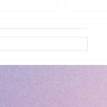
ettes estivales Envibus
LAEP : fermeture e
tuites
estivale !