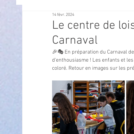
14 févr. 2024
OFFRES D'EMPLOI
POLITIQUE
SPECTACL
Le centre de loi
Carnaval
ECONOMIE
ECO MOBILITE
PETITE ENFAN
🎉🎭 En préparation du Carnaval des
d'enthousiasme ! Les enfants et les
Instruction Publique & Familles
PRESSE
coloré. Retour en images sur les pré
FETES & MANIFESTATIONS
SECURITE
HA
ECAM
POLE CULTUREL AUGUSTE ESCOFFIER