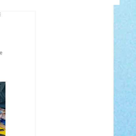
INFO
e 
ANCE