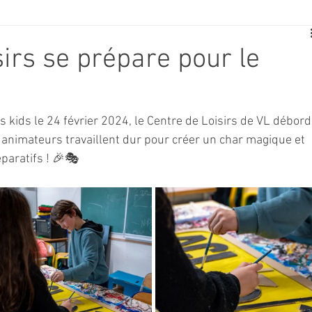
E
SPORT
TRAVAUX
JEUNESSE
SOLIDARITÉ
sirs se prépare pour le
CE
TOURISME
ARCHIVES ET PATRIMOINE
 kids le 24 février 2024, le Centre de Loisirs de VL débord
 animateurs travaillent dur pour créer un char magique et 
TRANSPORT
SENIORS
Activité culture & musique
paratifs ! 🎉🎭
NDICAP
CENTRE DE LOISIRS
PREVENTION DE LA DELINQU
Science