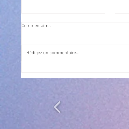
Commentaires
Rédigez un commentaire...
Cet été, la musique s’invite à
Nav
gra
Villeneuve Loubet ! ☀️🎤