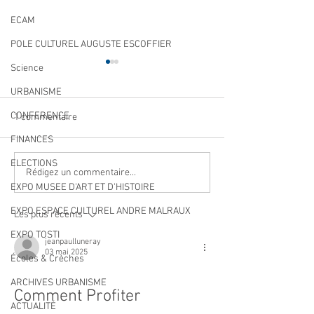
ECAM
POLE CULTUREL AUGUSTE ESCOFFIER
Science
URBANISME
CONFERENCE
1 commentaire
FINANCES
ELECTIONS
Navettes estivales Envibus
LAEP : fermeture
Rédigez un commentaire...
gratuites
période estivale !
EXPO MUSEE D'ART ET D'HISTOIRE
EXPO ESPACE CULTUREL ANDRE MALRAUX
Les plus récents
EXPO TOSTI
jeanpaulluneray
03 mai 2025
Écoles & Crèches
ARCHIVES URBANISME
Comment Profiter 
ACTUALITÉ