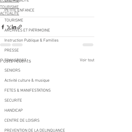
ECO MOBILITE
ECONOMIE
TOURISME
PETITE ENFANCE
ACTUALITÉ
TOURISME
ARCHIVES ET PATRIMOINE
Instruction Publique & Familles
PRESSE
Voir tout
Posts récents
TRANSPORT
SENIORS
Activité culture & musique
FETES & MANIFESTATIONS
SECURITE
HANDICAP
CENTRE DE LOISIRS
PREVENTION DE LA DELINQUANCE