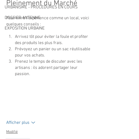
Pleinement du Marché
URBANISME - PROCEDURES EN COURS
DOSSIER ANTENNE
Pour vivre l’expérience comme un local, voici 
quelques conseils :
EXPOSITION URBAINE
Arrivez tôt pour éviter la foule et profiter 
des produits les plus frais.
Prévoyez un panier ou un sac réutilisable 
pour vos achats.
Prenez le temps de discuter avec les 
artisans : ils adorent partager leur 
passion.
Et pour une touche d’élégance, pourquoi ne pas 
visiter le site 
Robes Bleu
 pour trouver la tenue 
parfaite avant votre visite ? Une robe légère et 
fluide sublimera votre…
Afficher plus
Modifié