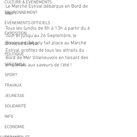
CULTURE & EVENEMENTS
Le Marché Estival débarque en Bord de 
ENVIRONNEMENT
Mer !
ÉVÉNEMENTS OFFICIELS
Tous les lundis de 8h à 13h à partir du 6 
EXPOSITION
Juin et jusqu'au 26 Septembre, le 
Boulevard Tabarly fait place au Marché 
OFFRES D'EMPLOI
Estival, profitez de tous les attraits du 
POLITIQUE
Bord de Mer Villeneuvois en faisant des 
SPECTACLE
emplettes aux saveurs de l'été !
SPORT
TRAVAUX
JEUNESSE
SOLIDARITÉ
INFO
ECONOMIE