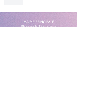
J'aime
MAIRIE PRINCIPALE
Place de la République
06270 Villeneuve Loubet
Email :
cab@villeneuveloubet.fr
Tél
:
04 92 02 60 00
ACCUEIL
Lundi 8h-12h | 13h30-17h
Mardi 8h-17h
Mercredi 8h-12h | 14h -17h
Jeudi 8h-12h | 13h30-18h
Vendredi 8h-16h
Samedi 9h30-12h30
MAIRIE ANNEXE - BORD DE MER
149 Avenue Jacques Yves Cousteau
06270 Villeneuve-Loubet
Lundi
8h30-12h | 13h30-18h